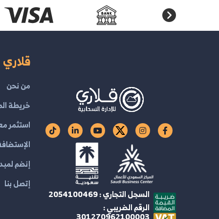
قلاري ا
من نحن
خريطة الم
استثمر مع
الإستضافة 
إنضم لمبدع
إتصل بنا
السجل التجاري : 2054100469
الرقم الضريبي :
301270962100003