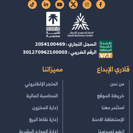
السجل التجاري : 2054100469
الرقم الضريبي : 301270962100003
قلاري الإبداع
مميزاتنا
من نحن
المتجر الإلكتروني
خريطة الموقع
المحاسبة المالية
استثمر معنا
إدارة المخزون
الإستضافة الامنة
إدارة نقاط البيع
إنضم لمبدعينا
إدارة الموارد البشرية