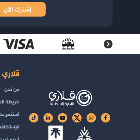
إشترك الأن
قلاري ا
من نحن
خريطة الم
استثمر مع
الإستضافة 
إنضم لمبدع