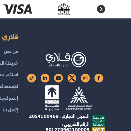
قلاري ا
من نحن
خريطة الم
استثمر مع
الإستضافة 
إنضم لمبدع
إتصل بنا
السجل التجاري : 2054100469
الرقم الضريبي :
301270962100003