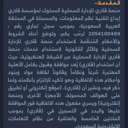
الـمـقـدمـة:-
منصة قلاري للإدارة السحابية المملوك لمؤسسة قلاري
إبداع لتقنية نظم المعلومات، والمسجلة في المملكة
العربية السعودية، بموجب سجل تجاري رقم :
2054100469 ترحّب بكم، وتوضح أدناه الشروط
والأحكام المُنظّمة لاستخدام منصة قلاري للإدارة
السحابية والآثار القانونية لاستخدام خدمات منصة
قلاري للإدارة السحابية عبر الشبكة العنكبوتية، حيث
أن استخدام (قلاري) يُعد موافقة وقبول بكامل الأهلية
المعتبرة شرعاً ونظاماً وقانوناً لكافة مواد وبنود
وأحكام هذه الاتفاقية وهو تأكيد للإلتزام بأنظمته ولما
ذُكر فيه، ونشير أن (قلاري)، (موقع إلكتروني أو تطبيق
على الهواتف المحمولة، الأجهزة الأخرى ومنصة
إلكترونية) ويسري مفعول هذه الاتفاقية فور الموافقة
عليها والبدء في التسجيل في (قلاري) بموجب
المادتين الخامسة والعاشرة من نظام التعاملات
الالكترونية السعودي.