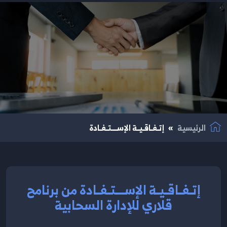
نتقال إلى المحتوى الرئيسي
الرئيسية
إتـفـاقـيـة الإســـتـفـادة
إتـفـاقـيـة الإســـتـفـادة من برنامح
قلاري للإدارة السحابية