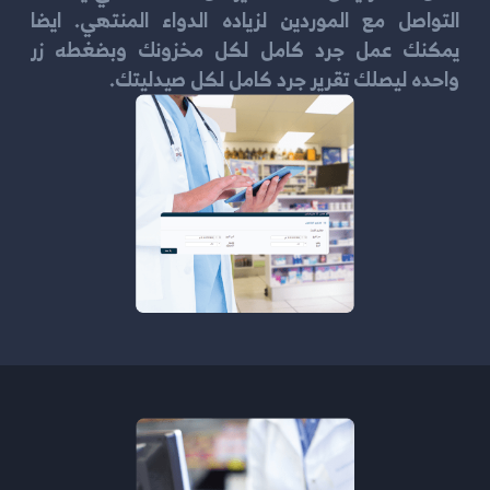
التواصل مع الموردين لزياده الدواء المنتهي. ايضا
يمكنك عمل جرد كامل لكل مخزونك وبضغطه زر
واحده ليصلك تقرير جرد كامل لكل صيدليتك.