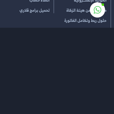
معتمدين من هيئة الزكاة
تحميل برامج قلاري
حلول ربط وتكامل الفاتورة
القطاع التجاري
شركاؤنا
خدمات الدفع
خدمات الشحن
إتفاقية الإستخدام
سياسية الخصوصية
سياسة الإسترجاع
جميع الحقوق محفوظة لـ
قلاري للإدارة السحابية
2026
®
مشغل بواسطة
قلاري الإبداع لتقنية نظم المعلومات
السجل التجاري 2054100469 | الرقم الضريبي 301270962100003