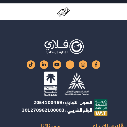
السجل التجاري : 2054100469
الرقم الضريبي : 301270962100003
قلاري الإبداع
مميزاتنا