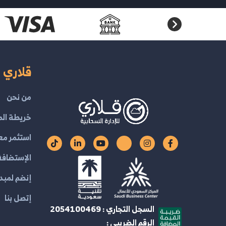
قلاري ا
من نحن
خريطة الم
استثمر مع
الإستضافة 
إنضم لمبدع
إتصل بنا
السجل التجاري : 2054100469
الرقم الضريبي :