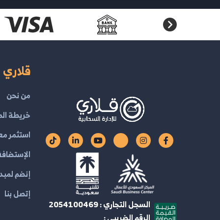
قلاري ا
من نحن
خريطة الم
استثمر مع
الإستضافة 
إنضم لمبدع
إتصل بنا
السجل التجاري : 2054100469
الرقم الضريبي :