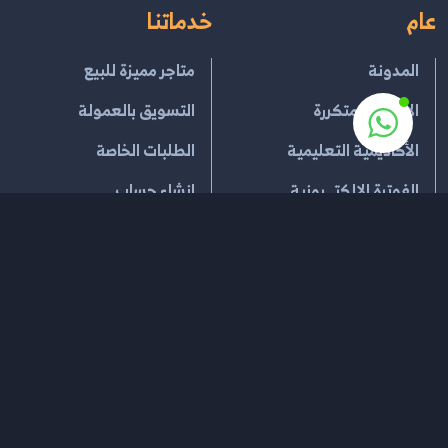
عام
خدماتنا
المدونة
متاجر مميزة للبيع
الاسئلة المتكررة
التسويق بالعمولة
الأكاديمية التعليمية
الطلبات الخاصة
الفوترة الإلكتــرونية
انشاء حساب
معتمدين من هيئة الزكاة
تحميل برامج قلاري
حلول ربط وتكامل الفاتورة
القطاع التجاري
شركاؤنا
خدمات الدفع