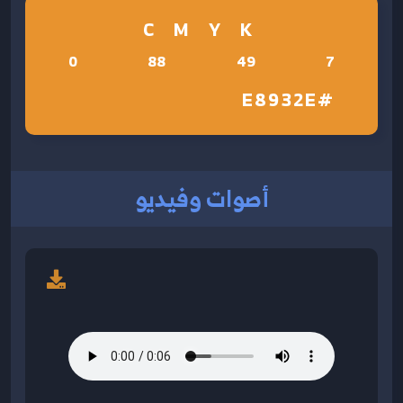
C M Y K
0
88
49
7
#E8932E
أصوات وفيديو