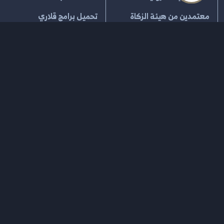
معتمدين من هيئة الزكاة
تحميل برامج قلاري
حلول ربط وتكامل الفاتورة
القطاع التجاري
شركاؤنا
خدمات الدفع
خدمات الشحن
إتفاقية الإستخدام
سياسية الخصوصية
سياسة الإسترجاع
جميع الحقوق محفوظة لـ
قلاري للإدارة السحابية
2026
®
مشغل بواسطة
قلاري الإبداع لتقنية نظم المعلومات
السجل التجاري 2054100469 | الرقم الضريبي 301270962100003