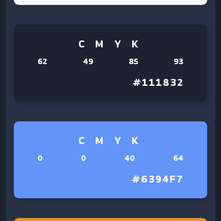
C M Y K
62
49
85
93
#111832
C M Y K
0
0
40
64
#6394F7