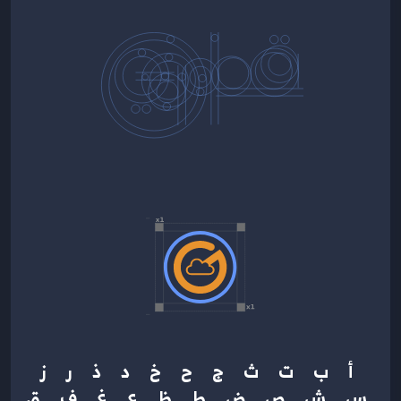
أ ب ت ث ج ح خ د ذ ر ز
س ش ص ض ط ظ ع غ ف ق