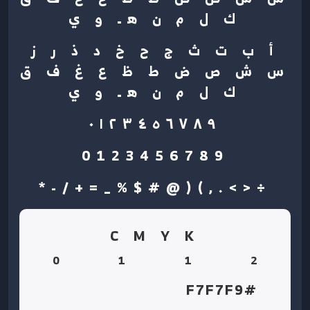
ك ل م ن هـ و ي
أ ب ت ث ج ح خ د ذ ر ز
س ش ص ض ط ظ ع غ ف ق
ك ل م ن هـ و ي
٠١٢٣٤٥٦٧٨٩
0123456789
÷<>.,)(@#$%_=+/-*
C M Y K
0
1
1
2
#F7F7F9