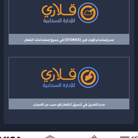
عدم إستخدام الإوت لاين (STORKE) في جميع إستخدامات الشعار
عدم التعديل في تنسيق الشعار لاي سبب من الاسباب