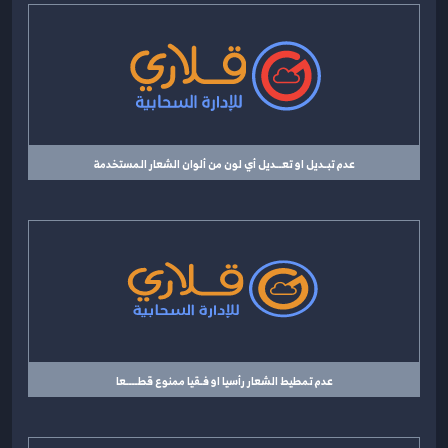
عدم تبـديل او تعــديل أي لون من ألوان الشعار المستخدمة
عدم تمطيط الشعار رأسيا او فـقيا ممنوع قطــــعا