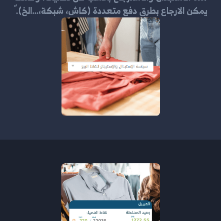
يمكن الارجاع بطرق دفع متعددة (كاش، شبكة،…الخ).ً