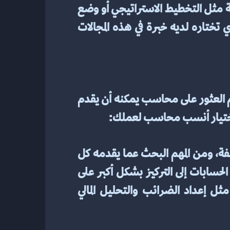
4. ضع في اعتبارك الخدمات المتخصصة - تقدم العديد من شركات المحاسبة خدمات متخصصة مثل التخطيط الاستراتيجي أو وضع 
الميزانية أو المشورة الاستثمارية التي يمكن أن تكون مفيدة لعملك. تأكد من أن المحاسب الذي تختاره لديه خبرة في هذه المجالات 
قد يكون اختيار المحاسب المناسب مهمة شاقة، خاصة إذا كنت صاحب شركة صغيرة. من المهم العثور على محاسب يمكنه أن يقدم 
 اختيار أنسب محاسب لعملك:
1. البحث وفهم الأنواع المختلفة من المحاسبين المتاحة: هناك العديد من أنواع المحاسبين المختلفة، ومن المهم البحث عما يقدمه كل 
واحد حتى تتمكن من تحديد النوع الذي يناسب احتياجاتك. على سبيل المثال، يميل أصحاب الحسابات إلى التركيز بشكل أكبر على 
المعاملات اليومية، بينما يقدم المحاسبون العاملون المعتمدون (CPAs) خدمات أكثر شمولاً مثل إعداد الضرائب والتحليل المالي 