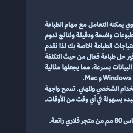
توفر الطابعة الحرارية مجموعة كبيرة من الميزات لتلبية احتياجاتك الخاصة. إنه مزود بمعالج قوي يمكنه التعامل مع مهام الطباعة 
الكبيرة دون إبطاء أو تعطل. تحتوي الطابعة أيضًا على رأس طباعة حراري عالي الجودة يوفر مطبوعات واضحة ودقيقة ونتائج تدوم 
طويلاً. بالإضافة إلى ذلك، تتضمن الطابعة إعدادات قابلة للتعديل لمساعدتك على تخصيص احتياجات الطباعة الخاصة بك لذا نقدم 
أحدث طابعة حرارية من متجر قلاري. تم تصميم طابعة USB الحرارية مقاس 80 مم هذه لتوفير حل طباعة فعال من حيث التكلفة 
وموثوق. بفضل سرعة الطباعة التي تبلغ 200 مم / ثانية، يمكنها معالجة كميات كبيرة من البيانات بسرعة، مما يجعلها مثالية 
تتميز الطابعة الحرارية من متجر قلاري بسهولة الإعداد والاستخدام، مما يجعلها مثالية للاستخدام الشخصي والمهني. تسمح واجهة 
المستخدم البديهية الخاصة به بالوصول السريع إلى جميع الإعدادات والوظائف، بحيث يمكنك البدء بسهولة في أي وقت من الأوقات. 