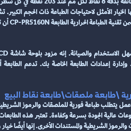
رية \طابعة ملصقات\طابعة نقاط البيع