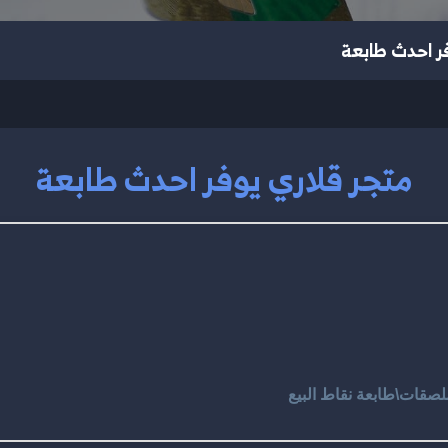
فر احدث طابعة
متجر قلاري يوفر احدث طابعة
ملصقات\طابعة نقاط البيع