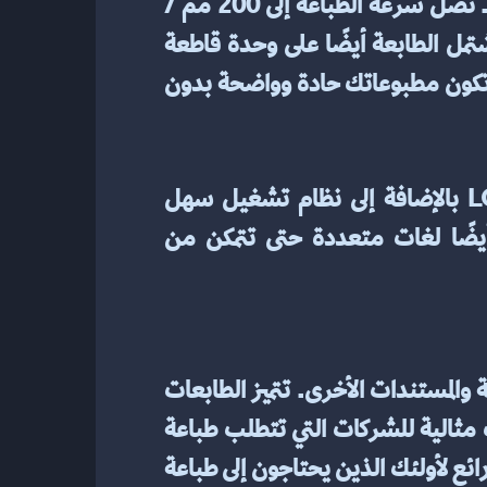
يوفر CP-PR5160N جودة طباعة فائقة بدقة 8 نقاط لكل مم عند 203 نقطة في كل سطر. تصل سرعة الطباعة إلى 200 مم / 
ثانية للسرعات القياسية، مما يجعلها الخيار الأمثل لاحتياجات الطباعة ذات الحجم الكبير. تشتمل الطابعة أيضًا على وحدة قاطعة 
مدمجة اختيارية لمزيد من الراحة. تضمن تقنية الطباعة الحرارية الطابعة CP-PR5160N أن تكون مطبوعاتك حادة وواضحة بدون 
تم تصميم CP-PR5160N ليكون سهل الاستخدام والصيانة. إنه مزود بلوحة شاشة LCD بالإضافة إلى نظام تشغيل سهل 
الاستخدام يجعل من السهل إعداد وإدارة إعدادات الطابعة الخاصة بك. تدعم الطابعة أيضًا لغات متعددة حتى تتمكن من 
تعتبر الطابعات الحرارية ضرورية لأي عمل يتطلب طباعة فورية للملصقات والرموز الشريطية والمستندات الأخرى. تتميز الطابعات 
الحرارية بالموثوقية والمتانة وتنتج مطبوعات عالية الجودة بسرعة وكفاءة. تعتبر هذه الطابعات مثالية للشركات التي تتطلب طباعة 
سريعة ودقيقة للملصقات والإيصالات والرموز الشريطية والمستندات الأخرى. إنها أيضًا خيار رائع لأولئك الذين يحتاجون إلى طباعة 