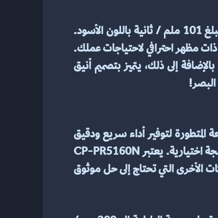
يقدم متجر متجر قلاري أحدث طابعة ملصقات مقاس 2 بوصة، مع سرعة طباعة مذهلة تبلغ 101 ملم / ثانية باللون الأسود. 
باستخدام هذه الطابعة، يمكنك طباعة الملصقات بسرعة وكفاءة. إنها مثالية لإنشاء ملصقات ذات مظهر احترافي لاحتياجات عملك. 
الطابعة سهلة الاستخدام وتتميز بمساحة طباعة كبيرة لجميع احتياجات الطباعة الخاصة بك. بالإضافة إلى ذلك، يتميز بتصميم أنيق 
البصر!
نقدم أحدث طابعة حرارية( POS (CP-PR5160N) من متجر قلاري. تم تصميم هذه الطابعة المتطورة لتوفير أداء سريع ودقيق 
وموثوق. تتميز بسرعة طباعة عالية السرعة، وتقنية طباعة حرارية فائقة، ووحدة قاطعة مدمجة اختيارية. يعتبر CP-PR5160N 
مثاليًا لمجموعة واسعة من التطبيقات مثل متاجر البيع بالتجزئة ومؤسسات الضيافة والشركات الأخرى التي تحتاج إلى حل موثوق 