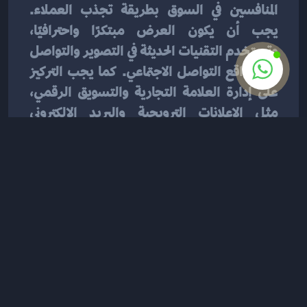
المنافسين في السوق بطريقة تجذب العملاء. 
يجب أن يكون العرض مبتكرًا واحترافيًا، 
وتستخدم التقنيات الحديثة في التصوير والتواصل 
عبر مواقع التواصل الاجتماعي. كما يجب التركيز 
على إدارة العلامة التجارية والتسويق الرقمي، 
مثل الإعلانات الترويجية والبريد الإلكتروني 
والسيو.
تأمين التعاملات المالية الإلكترونية
أما بالنسبة لتأمين التعاملات المالية الإلكترونية، 
فقد يشعر العملاء بالقلق من الاحتيال والاختراق 
الإلكتروني. لذلك، يجب تأمين الصفحة الإلكترونية 
بـSSL/HTTPS وتعزيز الأمان. كما يجب توفير 
خيارات دفع آمنة ومختلفة، مثل الدفع عند 
الاستلام، والدفع الإلكتروني عبر بوابات الدفع 
الموثوقة في السوق السعودية.