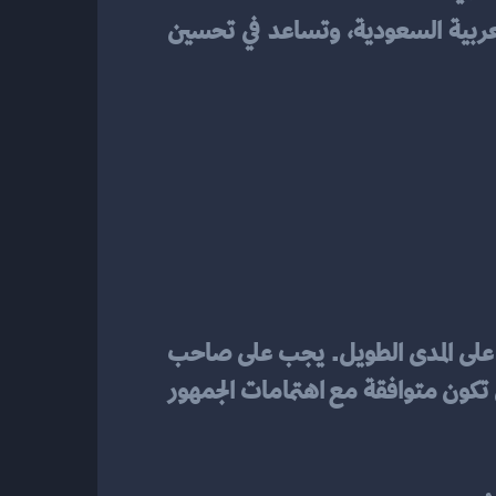
 العديد من المزايا والفوائد الاقتصادية للمملكة العربية السعودية، وتساعد في تحسين 
 هاماً لضمان نجاحه وانتشاره على المدى الطويل. يجب على صاحب 
المتجر اختيار منتجات عالية الجودة ونادرة التوفر في الأسواق الأخرى، وفي نفس الوقت يجب أن تكون متوافقة مع اهتمامات الجمهور 