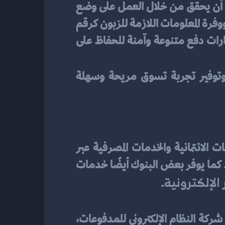
تصميم موقع جذاب ومريح للمستهلكين، وهذا يمكن أن يحقق من خلال العمل على وضع 
تخطيط فريد وعصري للموقع. كما يجب عليه أن يسهل عملية التصفح والبحث عن المنتجات ووفرة المعلومات اللازمة للزبون كرقم 
التواصل وتفاصيل الشحن وضمان الجودة وغيرها. بالإضافة إلى ذلك، يجب أن يقدم الموقع خيارات دفع متنوعة وآمنة للحفاظ على 
بمراعاة الأسس الأساسية المذكورة أعلاه وتوفير تجربة تسوق مريحة وسهلة 
في السعودية، تتوفر خيارات متنوعة للدفع الإلكتروني، حيث يمكن للزبائن استخدام البطاقات الائتمانية والخدمات المصرفية عبر 
الإنترنت. وتتضمن هذه البطاقات بطاقات فيزا وماستركارد وأمريكان إكسبريس ودينرز كلاب. كما يوفر بعض البنوك أيضًا خدمات 
 الإلكترونية
.
تتوفر أيضًا خيارات للدفع الإلكتروني المحلية في السعودية، وتتضمن خدمة "مدى" التي توفرها شركة النظام الإلكتروني للمدفوعات، 