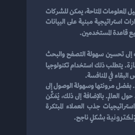
تحليل البيانات وتفسيرها يعد أمرًا حاسمًا في تحقيق أهداف التجارة الإلكترونية. عن طريق تحليل المعلومات المتاحة، يمكن للشركات 
فهم سلوك العملاء واحتياجاتهم بشكل أفضل. هذا التحليل يساعد الشركات على اتخاذ قرارات استراتيجية مبنية على البيانات 
يع قاعدة المستخدمين.
يعتبر التحسين المستمر لتجربة التسوق الإلكتروني من أهم أولويات الشركات. يهدف الشركات إلى تحسين سهولة التصفح والبحث 
زة
. يتطلب ذلك استخدام تكنولوجيا 
لبقاء في المنافسة.
تعد التجارة الإلكترونية أداة قوية لتوسيع قاعدة العملاء وزيادة فرص النجاح في سوق الأعمال. بفضل مرونتها وسهولة الوصول إلى 
المستهلكين عبر الإنترنت، تمكّن الشركات من استهداف جمهور أكبر والوصول إلى عملاء جدد حول العالم. بالإضافة إلى ذلك، يُمَكِّن 
التجارة الإلكترونية الشركات من خفض التكاليف التشغيلية وزيادة ربحيتها. باستخدام استراتيجيات جذب العملاء المبتكرة 
لكترونية
 بشكلٍ ناجح.