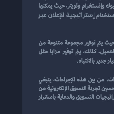
علاقات قوية مع العملاء المحتملين من خلال استخدام منصات التواصل الاجتماعي مثل فيسبوك وإنستغرام وتويتر، حيث يمكنها 
إستراتيجية الإعلان عبر 
استخدام 
تعد التجارة الإلكترونية واحدة من السبل التي توفر للعملاء تجربة تسوق فريدة ومثيرة. حيث يتم توفير مجموعة متنوعة من 
المنتجات والخدمات عبر الإنترنت، بالإضافة إلى امكانية تخصيص التجربة وفقًا لاهتمامات العميل. كذلك، يتم توفير مزايا مثل 
ار جدير بالانتباه.
 في توسيع قاعدة العملاء يتطلب اتخاذ عدة إجراءات. من بين هذه الإجراءات، ينبغي 
تحليل البيانات المتاحة وتفسيرها لفهم سلوك العملاء واحتياجاتهم. كما ينبغي التركيز على تحسين تجربة التسوق الإلكترونية من 
خلال توفير خيارات مرنة وسهولة الاستخدام. بالإضافة إلى ذلك، يجب مراقبة وتحديث استراتيجيات التسويق والدعاية باستمرار 