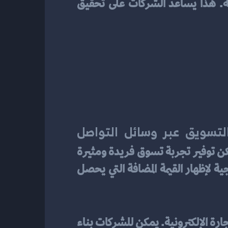
التحليل والتسويق الرقمي لتحديد أفضل استراتيجية لزيادة المبيعات وبالتالي زيادة الربحية. هذا يساعد الشركات على تحقيق 
التسويق عبر وسائل التواصل 
 لبناء علاقات قوية مع العملاء المحتملين وزيادة وعيهم بالعلامة التجارية. كما يمكن توفير تجربة تسوق فريدة ومثيرة 
من خلال تصميم موقع الكتروني جذاب وسهل الاستخدام. يجب أيضًا أن تكون هناك استراتيجية لإظهار القيمة المضافة التي يحصل 
يعد التسويق عبر وسائل التواصل الاجتماعي أحد الاستراتيجيات الفعالة في جذب العملاء في التجارة الإلكترونية. يمكن للشركات بناء 