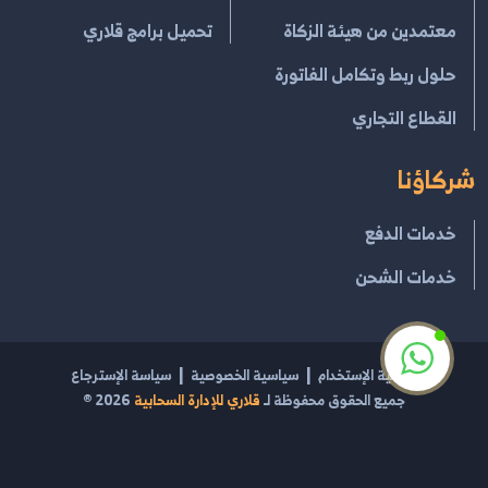
معتمدين من هيئة الزكاة
تحميل برامج قلاري
حلول ربط وتكامل الفاتورة
القطاع التجاري
شركاؤنا
خدمات الدفع
خدمات الشحن
إتفاقية الإستخدام
سياسية الخصوصية
سياسة الإسترجاع
جميع الحقوق محفوظة لـ
قلاري للإدارة السحابية
2026
®
مشغل بواسطة
قلاري الإبداع لتقنية نظم المعلومات
السجل التجاري 2054100469 | الرقم الضريبي 301270962100003