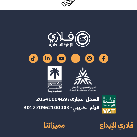
السجل التجاري : 2054100469
الرقم الضريبي : 301270962100003
قلاري الإبداع
مميزاتنا