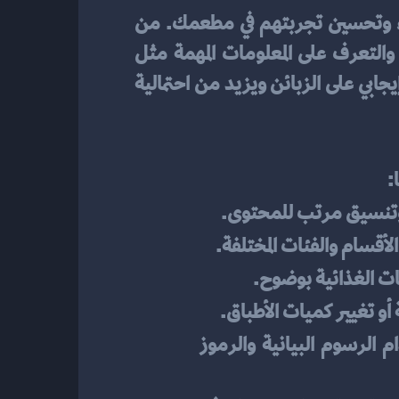
جذاب وسهل الاستخدام أمر ضروري لجذب انتباه العملاء وتحسين تجربتهم في مطعمك. من 
خلال توفير تصميم جذاب وواضح، يمكن للزبائن العثور بسهولة على الأطباق المفضلة لديهم والتعرف على المعلومات المهمة مثل 
السعر والمكونات والوقت المتوقع للتحضير. كما يساعد التصميم الجذاب والمبتكر في صنع انطباع إيجابي على الزبائن ويزيد من احتمالية 
:
ية وتنسيق مرتب للمحتوى.
لأقسام والفئات المختلفة.
ات الغذائية بوضوح.
أو تغيير كميات الأطباق.
يفضل استخدام أقل قدر ممكن من النصوص المكتوبة واستخدام الرسوم البيانية والرموز 