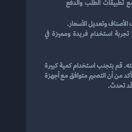
 يجب أن يكون التصميم قابلاً للتكامل مع تطبيقات الطلب والدفع 
 الأصناف وتعديل الأسعار.
باختيار تصميم منيو إلكتروني جذاب وسهل الاستخدام، يمكنك جذب انتباه العملاء وتوفير تجربة استخدام فريدة ومميزة في 
لضمان فعاليته وجاذبيته. قم بتجنب استخدام كمية كبيرة 
من النصوص والرسومات المعقدة، وتأكد من تنظيم الأصناف والفئات بشكل واضح وبسيط، وتأكد من أن التصميم متوافق مع أجهزة 
قد تحدث.