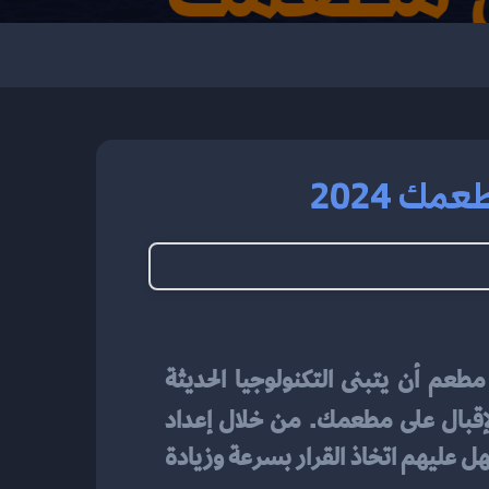
ك 2024
تحظى مطاعم اليوم بمنافسة شديدة في سوق المطاعم، وبالتالي يصبح من الضروري لأي مطعم أن يتبنى التكنولوجيا الحديثة 
يمكن أن يكون أداة قوية لجذب العملاء وزيادة الإقبال على مطعمك. من خلال إعداد 
منيو إلكتروني متميز وجذاب، يمكن للزبائن تصفح الأطباق والعروض بسهولة وسرعة، مما يسهل عليهم اتخاذ القرار بسرعة وزيادة 