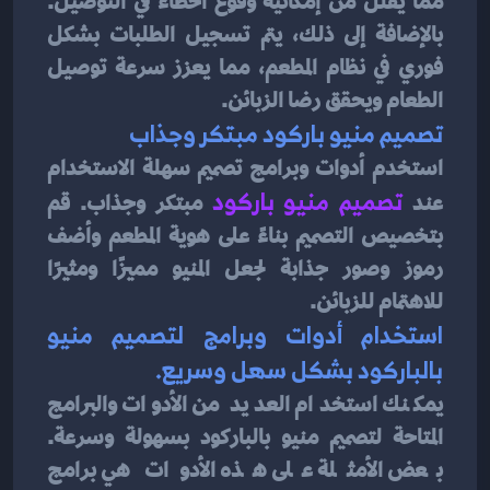
مما يقلل من إمكانية وقوع أخطاء في التوصيل. 
بالإضافة إلى ذلك، يتم تسجيل الطلبات بشكل 
فوري في نظام المطعم، مما يعزز سرعة توصيل 
الطعام ويحقق رضا الزبائن.
تصميم منيو باركود مبتكر وجذاب
استخدم أدوات وبرامج تصميم سهلة الاستخدام 
عند 
تصميم منيو باركود
مبتكر وجذاب. قم 
بتخصيص التصميم بناءً على هوية المطعم وأضف 
رموز وصور جذابة لجعل المنيو مميزًا ومثيرًا 
للاهتمام للزبائن.
استخدام أدوات وبرامج لتصميم منيو 
بالباركود بشكل سهل وسريع.
يمكنك استخدام العديد من الأدوات والبرامج 
المتاحة لتصميم منيو بالباركود بسهولة وسرعة. 
بعض الأمثلة على هذه الأدوات هي برامج 