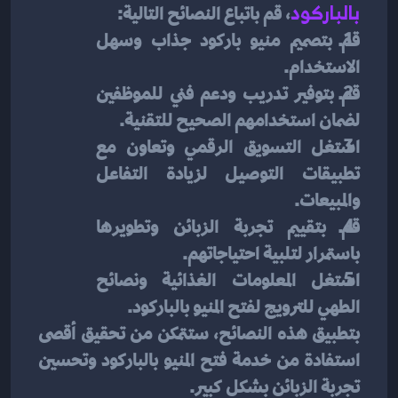
بالباركود
، قم باتباع النصائح التالية:
قم بتصميم منيو باركود جذاب وسهل 
الاستخدام.
قم بتوفير تدريب ودعم فني للموظفين 
لضمان استخدامهم الصحيح للتقنية.
استغل التسويق الرقمي وتعاون مع 
تطبيقات التوصيل لزيادة التفاعل 
والمبيعات.
قم بتقييم تجربة الزبائن وتطويرها 
باستمرار لتلبية احتياجاتهم.
استغل المعلومات الغذائية ونصائح 
الطهي للترويج لفتح المنيو بالباركود.
بتطبيق هذه النصائح، ستتمكن من تحقيق أقصى 
استفادة من خدمة فتح المنيو بالباركود وتحسين 
تجربة الزبائن بشكل كبير.