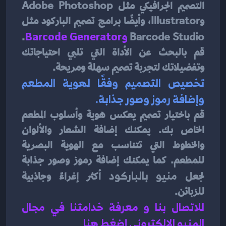
التصميم الجرافيكي مثل Adobe Photoshop 
وIllustrator، وأيضًا برامج تصميم الباركود مثل 
Barcode Studio 
و
Barcode Generator
. 
قم بالبحث عن الأداة التي تلبي احتياجاتك 
وتفضيلاتك لتجربة تصميم سهلة ومريحة.
تخصيص التصميم وفقًا لهوية المطعم 
وإضافة رموز وصور جذابة.
قم باختيار تصميم يعكس هوية وأسلوب المطعم 
الخاص بك. يمكنك إضافة الشعار والألوان 
والخطوط التي تتناسب مع الهوية البصرية 
للمطعم. كما يمكنك إضافة رموز وصور جذابة 
لجعل 
منيو بالباركود
أكثر إغراءً وجاذبية 
للزبائن.
للاتصال بنا و معرفة خدامتنا في مجال 
المنيو الإلكتروني إضغط هنا 