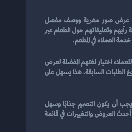
وسيلة فعالة لتعزيز تفاعل العملاء مع المأكولات في المطاعم. من خلال عرض صور مغرية ووصف مفصل 
للوجبات ومكوناتها، يمكن للعملاء الاستكشاف والاختيار بشكل أفضل. يمكنهم أيضًا مشاركة رأيهم وتعليقاتهم حول الطعام عبر 
دمة العملاء في المطعم.
. يمكن للعملاء اختيار لغتهم المفضلة لعرض 
المنيو، كما يمكنهم إنشاء حساب شخصي لتخصيص تفضيلاتهم وحفظ الوجبات المفضلة وتاريخ الطلبات السابقة. هذا يسهل على 
 اهتمامًا بالتفاصيل والتركيز على سهولة الاستخدام والتنقل. يجب أن يكون التصميم جذابًا وسهل 
القراءة، ويحتوي على وصف مفصل وصور للوجبات. يجب أيضًا تحديث المنيو بانتظام لتوفير أحدث العروض والتغييرات في قائمة 