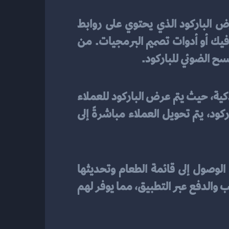
 هو تصميم رقمي لقائمة المأكولات والمشروبات في المطعم، ويتم عرض الباركود الذي يحتوي على روابط 
مباشرة إلى المأكولات على الهواتف الذكية للعملاء. يمكن تصميمه باستخدام برامج تصميم غرافيك أو أدوات تصميم البرمجيات. من 
سح الضوئي للباركود.
في المطاعم يتم من خلال تكامله مع تطبيقات الهواتف الذكية، حيث يتم عرض الباركود للعملاء 
على شاشات المطاعم، ويتم أيضًا إرساله عبر رسائل نصية أو بريد إلكتروني. بمجرد مسح الباركود، يتم تحويل العملاء مباشرةً إلى 
باركود مع تطبيقات الهواتف الذكية يمكن أن يسهل على العملاء الوصول إلى قائمة الطعام وتحديثها 
بسهولة. يمكنهم أيضًا البحث عن وجبات محددة وتحديد تفضيلات الطعام. كما يمكنهم الطلب والدفع عبر التطبيق، مما يوفر لهم 