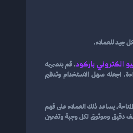
ل جيد للعملاء.
و الكتروني باركود
. قم بتصميمه 
بشكل جذاب ومنسق يعكس هوية المطعم، واستخدم خطوط وألوان واضحة وسهلة القراءة. اجعله سهل الاستخدام وتنظيم 
بالباركود، يجب توفير وصف مفصل وصور للوجبات المتاحة. يساعد ذلك العملاء على فهم 
المكونات والمظهر العام للوجبات ويسهم في اتخاذ قراراتهم بشكل أفضل. تأكد من تقديم وصف دقيق وموثوق لكل وجبة وتضمين 