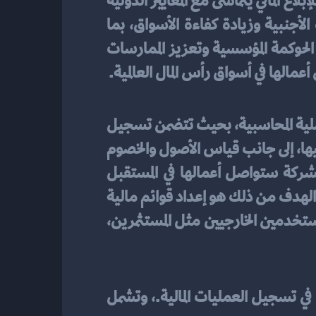
في الشركات السعودية في توفير إطار عمل شامل للإبلاغ المالي يتماشى مع المعايير الدولية 
ويدعم الشفافية والثقة في السوق المالية المحلية. يساعد ذلك الشركات في جذب الاستثمارات الأجنبية وزيادة كفاءة الأسواق، بما 
يعود بالفائدة على الاقتصاد السعودي. إضافةً إلى ذلك، تسهم المحاسبة المالية في رفع مستوى الحوكمة المؤسسية وتعزيز الممارسات 
عمالها في أسواق رأس المال العالمية.
تشمل مجموعة من المفاهيم والمبادئ التي تُشكل أساس العملية المحاسبية، بحيث تتضمن تسجيل 
المعاملات المالية بدقة وفقاً لمبدأ الاعتراف بالإيرادات والمصروفات في الفترة الزمنية التي تحدث فيها، إلى جانب قياس الأصول والخصوم 
وملكية المساهمين. تعتمد المحاسبة المالية أيضاً على مفهوم الاستمرارية، حيث يُفترض أن الشركة ستواصل أعمالها في المستقبل 
المنظور، وكذلك على مبدأ الحيادية والموضوعية حيث يجب أن تكون المعلومات خالية من التحيز. الهدف من ذلك هو إعداد قوائم مالية 
شاملة وصحيحة تُظهر الوضع المالي ونتائج العمليات وتغيرات السيولة للشركة، مما يُتيح للمستخدمين الخارجيين مثل المستثمرين، 
 هي مجموعة القواعد والمبادئ التي يجب على المحاسبين اتباعها في تسجيل العمليات المالية.، وتشمل 