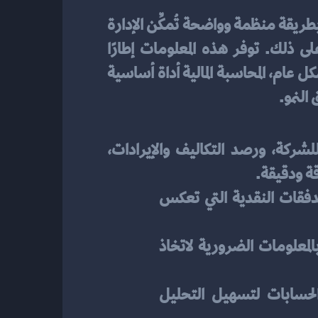
يتمحور حول جمع وتحليل وتقديم البيانات المالية للشركات بطريقة منظمة وواضحة تُمكِّن الإدارة 
والأطراف المعنية الأخرى من تقييم أداء المؤسسة المالي، واتخاذ القرارات الاستراتيجية بناءً على ذلك. توفر هذه المعلومات إطارًا 
للتخطيط والرقابة المالية، كما تساعد في ضمان الامتثال للقوانين واللوائح المالية ذات الصلة. بشكل عام، المحاسبة المالية أداة أساسية 
النمو.
تتمثل في توفير معلومات دقيقة وموثوقة عن الأداء المالي للشركة، ورصد التكاليف والإيرادات، 
قة ودقيقة. 
توفير البيانات المالية: إعداد القوائم المالية مثل الميزانية العمومية، قائمة الدخل، وقائمة التدفقات النقدية التي تعكس 
تسهيل عملية اتخاذ القرار: تزويد الإدارة والمستثمرين والدائنين وغيرهم من المستخدمين بالمعلومات الضرورية لاتخاذ 
التسجيل والتصنيف: تسجيل جميع المعاملات المالية بشكل منظم وتصنيفها في دفاتر الحسابات لتسهيل التحليل 