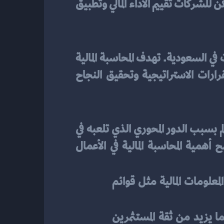
والأصول والخصوم لتقديم صورة دقيقة عن الوضع المالي للشركة. من خلال المحاسبة المالية، يمكن للشركات تقييم الأداء المالي وتطبيق 
 هي عملية تسجيل وتوثيق وتحليل البيانات المالية للشركات والمؤسسات في السعودية. تهدف المحاسبة المالية 
إلى تقديم صورة دقيقة عن الوضع المالي للشركة، وتوفير المعلومات المالية اللازمة لاتخاذ القرارات الاستراتيجية وتحقيق النجاح 
عنصرًا أساسيًا لعمليات الأعمال في السعودية وفي جميع أنحاء العالم بسبب الدور المحوري الذي تلعبه في 
توفير البيانات المالية الدقيقة والمحدّثة لمختلف الأطراف المعنية. إليك بعض النقاط التي توضح أهمية المحاسبة المالية في الأعمال 
: تساعد المحاسبة المالية الإدارة والمستثمرين في اتخاذ القرارات المستندة إلى المعلومات المالية مثل قوائم 
: تُعطي المحاسبة المالية صورة شفافة حول الأداء المالي للشركة مما يزيد من ثقة المستثمرين 