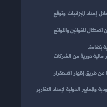
: تسمح السجلات المحاسبية للشركات بالتخطيط للمستقبل من خلال إعداد الميزانيات وتوقع 
: في السعودية، مثل غيرها من الدول، تُعتبر المحاسبة المالية ضرورية لضمان الامتثال للقوانين واللوائح 
ية بكفاءة.
: السعودية لديها هيئات تنظيمية مثل هيئة السوق المالية التي تتطلب تقارير مالية دورية من الشركات 
: المحاسبة المالية السليمة تجذب الاستثمارات من داخل السعودية وخارجها عن طريق إظهار الاستقرار 
يجب على الشركات العاملة في السعودية الالتزام بالمعايير المحاسبية للمملكة العربية السعودية والمعايير الدولية لإعداد التقارير 