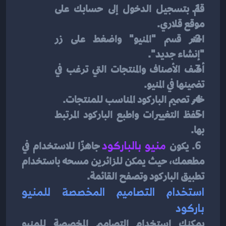
قم بتسجيل الدخول إلى حسابك على 
موقع قلاري.
اختر قسم "المنيو" واضغط على زر 
"إنشاء جديد".
أضف الأصناف والمنتجات التي ترغب في 
تضمينها في المنيو.
ختر تصميم الباركود المناسب للمنتجات.
احفظ التغييرات واطبع الباركود المرتبط 
بها.
 6. يكون
منيو بالباركود
 جاهزًا للاستخدام في 
مطعمك، حيث يمكن للزائرين مسحه باستخدام 
تطبيق الباركود وتصفح القائمة.
استخدام التصاميم المخصصة للمنيو 
باركود
يمكنك استخدام التصاميم المخصصة للمنيو 