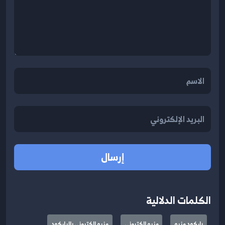
إرسال
الكلمات الدلالية
باركود منيو
منيو الكتروني
منيو الكتروني بالباركود