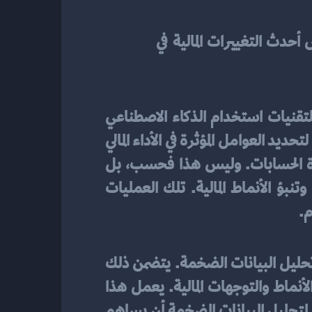
أخيراً، تدرج المصروفات والإيرادات في الأوراق المالية في الشجرة، ويتم تحديثها بانتظام لتعكس أحدث التغييرات المالية في 
الكاملة. قد تتضمن هذه التقنيات استخدام الذكاء الاصطناعي 
وتحليل البيانات الضخمة لتحديد الأنماط والاتجاهات المالية. يمكن أيضًا استخدام البلاك چاك لتحديد العوامل المؤثرة في الأداء المالي 
واتخاذ القرارات الصحيحة. يستخدم الهاش ماب لتحسين كفاءة البحث والتصفح في شجرة الحسابات. وليس هذا فحسب، بل 
يمكن استخدام تقنيات الشبكات العصبونية الاصطناعية والحوسبة الكمّية لتحديد وتحليل وتنبؤ الأنماط المالية. تلك العمليات 
م.
هو تحليل البيانات الضخمة. يتضمن ذلك 
استخدام البرامج الحاسوبية المتخصصة لتحليل كميات هائلة من البيانات المالية واستخراج الأنماط والتوجهات المالية. يعمل هذا 
التحليل على تحديد العوامل المؤثرة في الأداء المالي وتحسين إدارة الأعمال المالية. بالتالي، يمكن لتحليل البيانات الضخمة أن يساهم 