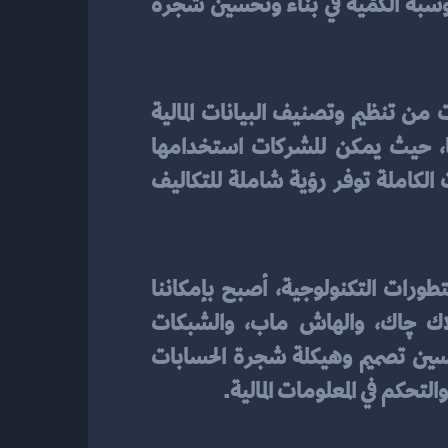
الضخمة والذكاء الصناعي والبلاك چاك والهاش ماب والشبكات العصبونية الاصطناعية والحوسبة الكمّية في بناء وتحسين شجرة 
تعتبر أداة حيوية في إدارة الأعمال المالية. فهي تمكن الشركات من تنظيم وتصنيف البيانات المالية 
بطريقة منظمة ومنهجية. تسهل شجرة الحسابات الكاملة عملية التقارير المالية وتحليلها، حيث يمكن للشركات استخدامها 
لاستخلاص المعلومات القيمة واتخاذ القرارات الحكيمة. بالإضافة إلى ذلك، فإن شجرة الحسابات الكاملة توفر رؤية شاملة للتكاليف 
. فبفضل التطورات التكنولوجية، أصبح بإمكاننا 
الاستفادة من تقنيات مثل تحليل البيانات الضخمة، واستخدام الذكاء الصناعي، والبلاك چاك، والهاش ماب، والشبكات 
العصبونية الاصطناعية، والحوسبة الكمية، والبنية الديناميكية. هذه التقنيات تساعد في تحسين تصميم وهيكلة شجرة الحسابات 
حكم في المعلومات المالية.