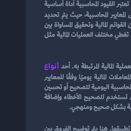
القيود المحاسبية هي عملية توثيق وتسجيل العمليات المالية والتجارية في سجلات المحاسبة. تعتبر القيود المحاسبية أداة أساسية 
بناءً على المعايير المحاسبية، حيث يتم تحديد 
القواعد والإرشادات التي تنظم عملية تسجيل القيود. تهدف القيود المحاسبية إلى ضمان توازن القوائم المالية وتحقيق المساواة بين 
الموارد والالتزامات وحقوق الملكية. وتشمل القيود المحاسبية العديد من الأنواع والأساليب التي تغطي مختلف العمليات المالية مثل 
أنواع 
ة المالية المرتبطة به. أحد 
هو القيد المحاسبي اليومي، ويعكس هذا النوع تسجيل العمليات والمعاملات المالية يوميًا وفقًا للمعايير 
المحاسبية والسياسات المحددة. وهناك أيضًا القيود التعديلية التي تنطوي على تعديل القيود المحاسبية اليومية لتصحيح أو تحسين 
الإجراءات المحاسبية. ويمكن أيضًا أن تكون هناك قيود أخرى مثل القيود الاستدراكية التي تستخدم لتصحيح الأخطاء وإضافة 
اسبية بشكل صحيح ومنهجي.
عن القيود التعديلية والاستدراكية بطبيعتها ووقت تطبيقها. هنا يتم توضيح الفروق بين 