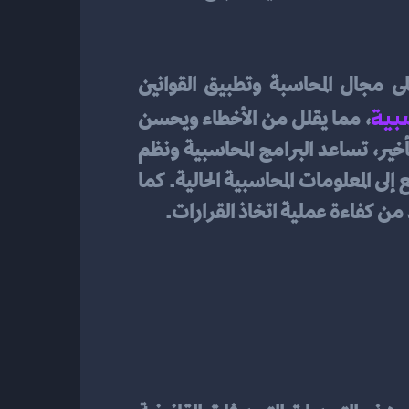
أصبحت التكنولوجيا للاقتصاد وإدارة الأعمال أمرًا بالغ الأهمية، وقد أثرت بشكل كبير على مجال المحاسبة وتطبيق القوانين 
بية
، مما يقلل من الأخطاء ويحسن 
من مرونة عملية التسجيل والتقارير المحاسبية. بينما كان العمل اليدوي معرضًا للأخطاء والتأخير، تساعد البرامج المحاسبية ونظم 
المعلومات في تنفيذ القيود بشكل أكثر ثباتًا وتمكين مقدمي الخدمات المالية من الوصول السريع إلى المعلومات المحاسبية الحالية. كما 
 من كفاءة عملية اتخاذ القرارات.