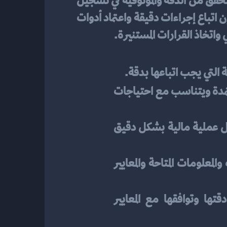
تكون هناك احتياجات خاصة للتقارير والتحليلات المالية في الأسواق المالية. يجب الحرص على التحقق من الدقة والموثوقية في تسجيل 
القيود المحاسبية المتعلقة بالأصول والخصوم والإيرادات والمصروفات والتحليلات المالية الأخرى. إن اتباع إجراءات دقيقة واعتماد أدوات 
 واتخاذ القرارات المستنيرة.
ة التي يجب اتباعها بدقة. 
: يجب تطوير نظام محاسبي يتوافق مع المعايير المحاسبية المعتمدة ويتناسب مع احتياجات 
: يجب تحديد الحسابات المالية الصحيحة لتسجيل كل عملية مالية بشكل دقيق 
: يتعين على المحاسبين تسجيل القيود المحاسبية بدقة وفقًا للبيانات والمعلومات المتاحة والمعايير 
: يجب إجراء مراجعات دورية للقيود المحاسبية لضمان دقتها وتوافقها مع المعايير 