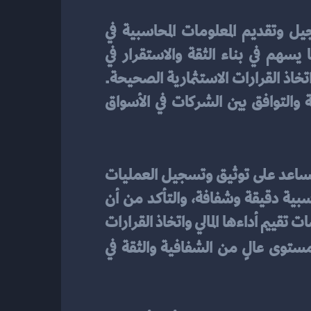
من العناصر الأساسية في الحفاظ على الشفافية والدقة في تسجيل وتقديم المعلومات المحاسبية في 
الأسواق المالية. إنها تسهم في توفير معلومات موثوقة للمستثمرين والجهات الخارجية، مما يسهم في بناء الثقة والاستقرار في 
الأسواق. بفضل القيود المحاسبية، يتمكن الأفراد والمؤسسات من فهم الوضع المالي للشركات واتخاذ القرارات الاستثمارية الصحيحة. 
كما تساعد القيود المحاسبية في ضمان الامتثال للمعايير المحاسبية الدولية، مما يعزز المقارنة والتوافق بين الشركات في الأسواق 
تعد القيود المحاسبية جزءًا أساسيًا في العملية المحاسبية والمالية للشركات والمؤسسات. فهي تساعد على توثيق وتسجيل العمليات 
المالية والتجارية بطريقة دقيقة ومنهجية. يتم تطبيق القيود المحاسبية لتوفير معلومات محاسبية دقيقة وشفافة، والتأكد من أن 
جميع العمليات المالية قد تم تسجيلها بشكل صحيح. بفضل القيود المحاسبية، يمكن للمؤسسات تقييم أداءها المالي واتخاذ القرارات 
صحيحة وفعالة، يمكن تحقيق مستوى عالٍ من الشفافية والثقة في 