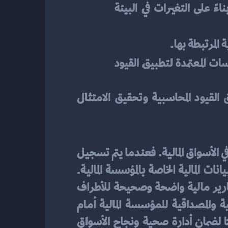
: يجب مراقبة القيود المحاسبية باستمرار وإعادة تقييمها بناءً على التغيرات في البيئة 
المرتبطة بها.
: يجب أن يلتزم الفريق المحاسبي باتباع الإجراءات والسياسات المعتمدة لتطبيق القيود 
باستخدام هذه الإجراءات الأساسية، يمكن للمؤسسات المالية ضمان دقة وموثوقية تطبيق القيود المحاسبية وتحقيق الامتثال 
في الأسواق المالية. فعندما يتم تسجيل 
القيود المحاسبية بدقة وفقًا للمعايير المحاسبية المعترف بها، يتم ضمان المصداقية والموثوقية للبيانات المالية الخاصة بالمؤسسة المالية. 
وبالتالي، يمكن استخدام هذه البيانات لاتخاذ القرارات المالية الصحيحة والفعالة ولتقديم تقارير مالية واضحة وصحيحة للأطراف 
المعنية. بالإضافة إلى ذلك، الدقة والامتثال للمعايير المحاسبية يساهمان في تحقيق الشفافية والمصداقية للمؤسسة المالية أمام 
المستثمرين والعملاء. لذلك، فإن الالتزام بالدقة والامتثال للمعايير المحاسبية يعد أمرًا حاسمًا لضمان أدارة صحية ونجاح الأسواق 