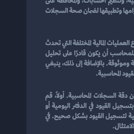
بتصنيف ومراقبة الحسابات بجدية ودقة لتجنب أخطاء التصنيف. الامتثال للمبادئ المحاسبية، وتنظيم الحسابات، والمحافظة على 
الدقة والتزامن والقدرة على التفكير التحليلي، هي مبادئ وأسس التي يجب على المحاسب احترامها وتطبيقها لضمان صحة السجلات 
المناسبة، يجب على المحاسب أن يكون على دراية بأنواع العمليات المالية المختلفة التي تحدث 
في المنظمة. يجب عليه أيضًا فهم أهداف القيود المحاسبية وأثرها على القوائم المالية. ينبغي للمحاسب أن يكون قادرًا على تحليل 
البيانات المحاسبية بشكل فعال وتحديد القيود اللازمة لتسجيل هذه العمليات بطريقة دقيقة وموثوقة. بالإضافة إلى ذلك، ينبغي 
قيود المحاسبية.
اليومية، يجب أن تتخذ خطوات فعالة لضمان دقة السجلات المحاسبية. أولاً، قم 
بتحديث المعلومات اللازمة للقيود، مثل التواريخ والمبالغ، وتأكد من صحتها. بعد ذلك، قم بتسجيل القيود في الدفتر اليومية أو 
النظام المحاسبي الخاص بك. تأكد من احترام المبادئ المحاسبية العامة واتبع الإرشادات القانونية لتسجيل القيود بشكل صحيح. في 
لامتثال.