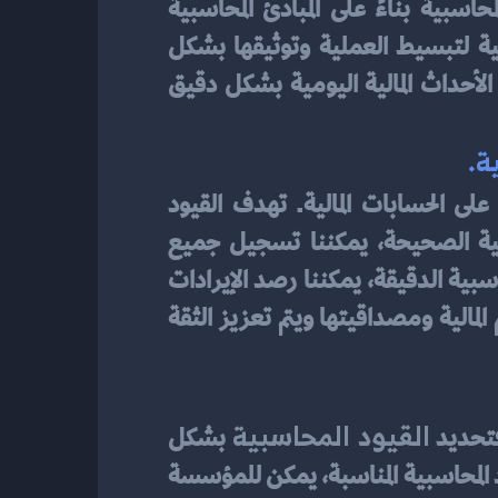
دقة السجلات المحاسبية وتعبر عن الحقوق المالية والالتزامات وتغيراتها. يتم وضع القيود المحاسبية بناءً على المبادئ المحاسبية 
الأساسية والمعايير الدولية للتقارير المالية. يمكن استخدام جداول ورموز في القيود المحاسبية لتبسيط العملية وتوثيقها بشكل 
أفضل. تعتبر القيود المحاسبية اليومية جزءًا أساسيًا من هذه العملية وتساعد في تسجيل الأحداث المالية اليومية بشكل دقيق 
ة.
هو عملية تحديد وتوثيق المعاملات المالية وتأثيرها على الحسابات المالية. تهدف القيود 
المحاسبية إلى ضمان دقة وموثوقية السجلات المحاسبية. فمن خلال تحديد القيود المحاسبية الصحيحة، يمكننا تسجيل جميع 
الأحداث المالية بشكل صحيح ومناسب وتحديد تأثيرها على القوائم المالية. بفضل القيود المحاسبية الدقيقة، يمكننا رصد الإيرادات 
والمصروفات والأصول والالتزامات ورأس المال بشكل صحيح. وبالتالي يتم تحسين دقة القوائم المالية ومصداقيتها ويتم تعزيز الثقة 
القيود المحاسبية
فتحديد 
بشكل 
صحيح يساهم في تحقيق الدقة والشفافية في القوائم المالية. عند توثيق المعاملات المالية بالقيود المحاسبية المناسبة، يمكن للمؤسسة 