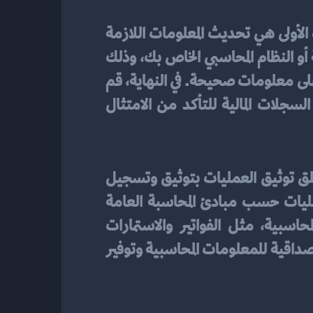
بفعالية، يجب اتباع بعض الخطوات الأساسية. الخطوة الأولى هي تحديث المعلومات اللازمة 
للقيود، مثل التواريخ والمبالغ، والتحقق من صحتها. ثم، قم بتسجيل القيود في الدفتر اليومية أو النظام المحاسبي الخاص بك، وذلك 
وفقًا للمبادئ المحاسبية العامة. لضمان الدقة، تأكد من أن القيود مفهومة وموثوقة ومعتمدة على معلومات صحيحة. في النهاية، قم 
بتوثيق العمليات المحاسبية المرتبطة بهذه القيود بشكل صحيح، ومراجعتها ومقارنتها مع السجلات المالية للتأكد من الامتثال 
لضمان دقة السجلات المحاسبية، من الضروري توثيق العمليات المحاسبية بشكل صحيح. يتعلق توثيق العمليات بتوثيق وتسجيل 
معلومات مهمة مثل التواريخ، والأطراف المتعاقدة، ومبالغ القيود. يجب أن يتم توثيق العمليات حسب مبادئ المحاسبة العامة 
والسياسات الداخلية للشركة. كما يجب توثيق كل الوثائق المحاسبية المرتبطة بالقيود المحاسبية، مثل الفواتير والاستمارات 
والتسجيلات المالية الأخرى. بتوثيق العمليات المحاسبية بشكل صحيح، يمكنك ضمان الدقة والمصداقية للمعلومات المحاسبية وتوفير 