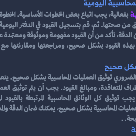
محاسبية اليومية
ة
شكل صحيح
حة. .
ة