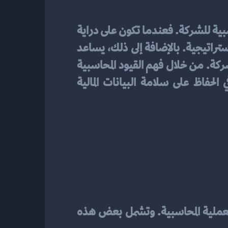
اليومية أمرًا مهمًا لأنه يضمن دقة وشمولية السجلات المحاسبية للشركة. فعندما تكون على دراية 
بالقيود المحاسبية اليومية، يمكنك تحليل البيانات المالية بشكل أفضل واتخاذ قرارات مالية استراتيجية. بالإضافة إلى ذلك، يساعد 
فهم القيود المحاسبية اليومية في تحديد تأثير المعاملات المالية على القوائم المالية وتقييم أداء الشركة. من خلال فهم القيود المحاسبية 
اليومية، يمكنك أيضًا رصد الأخطاء المحتملة وتصحيحها في الوقت المناسب، مما يساهم في الحفاظ على سلامة البيانات المالية 
هي الأساس الذي يتم بناء عليها تطبيق هذه العملية المحاسبية. وتشمل بعض هذه 