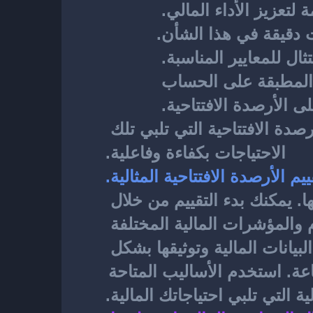
 لتعزيز الأداء المالي. 
دقيقة في هذا الشأن.
ال للمعايير المناسبة. 
قد تحتاج أيضًا إلى النظر في العوامل الإضافية مثل الضرائب والرسوم المطبقة على الحساب 
لى الأرصدة الافتتاحية. 
بشكل عام، قم بإعداد تحليل شامل للاحتياجات المالية لحسابك واختر الأرصدة الافتتاحية التي تلبي تلك 
الاحتياجات بكفاءة وفاعلية.
م الأرصدة الافتتاحية المثالية.
المثالية لحسابك، يوجد عدة أساليب يمكن اتباعها. يمكنك بدء التقييم من خلال 
تحليل الأنشطة المالية السابقة والتوقعات المستقبلية. قم بتقييم الأرقام والمؤشرات المالية المختلفة 
واستخدامها كأدوات لتحليل أداء حسابك. احرص على التحقق من صحة البيانات المالية وتوثيقها بشكل 
صحيح. قم بتقييم قوة وضعف حسابك ومقارنتها مع المعايير القياسية في الصناعة. استخدم الأساليب المتاحة 
ة التي تلبي احتياجاتك المالية.