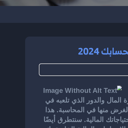
ابك 2024
في إدارة المال والدور الذي تلعبه في 
بداية الدورة المالية. سنشرح أيضًا مفهوم الأرصدة الافتتاحية ونوضح الغرض منها في المحاسبة. هذا 
الموضوع مهم جدًا لفهم كيفية اختيار الأرصدة الافتتاحية المثالية التي تناسب احتياجاتك المالية. سنتطرق أيضًا 