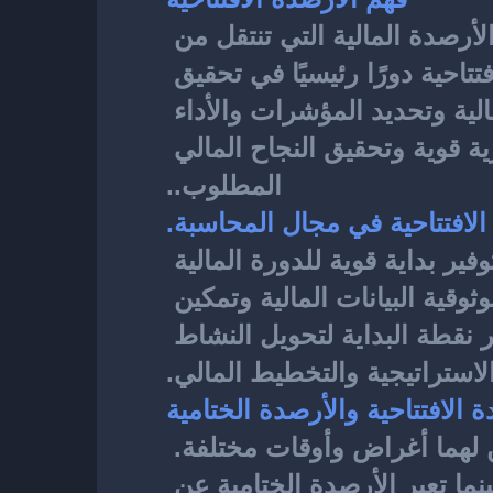
، فإنك تشير إلى الأرصدة المالية التي تنتقل من 
دورة مالية سابقة إلى دورة مالية جديدة كنقطة انطلاق. تلعب الأرصدة الافتتاحية دورًا رئيسيًا في تحقيق 
الاستدامة المالية لحسابك، حيث يمكنك من خلالها تتبع وإدارة العمليات المالية وتحديد المؤشرات والأداء 
المالي. مع فهم الأرصدة الافتتاحية، تستطيع بناء استراتيجية تمولية استثمارية قوية وتحقيق النجاح المالي 
المطلوب..
لافتتاحية في مجال المحاسبة.
جزءًا أساسيًا من العملية المحاسبية، حيث تساهم في توفير بداية قوية للدورة المالية 
الجديدة. يهدف استخدام الأرصدة الافتتاحية في المحاسبة إلى تعزيز دقة وموثوقية البيانات المالية وتمكين 
المسؤولين الماليين من متابعة الأداء المالي وتحليله. فالأرصدة الافتتاحية تعتبر نقطة البداية لتحويل النشاط 
لاستراتيجية والتخطيط المالي.
 الافتتاحية والأرصدة الختامية
والأرصدة الختامية هما مفهومان محاسبيان مهمان، ولكن لهما أغراض وأوقات مختلفة. 
تعتبر الأرصدة الافتتاحية الرصيد الأولي للحساب في بداية الدورة المالية، بينما تعبر الأرصدة الختامية عن 