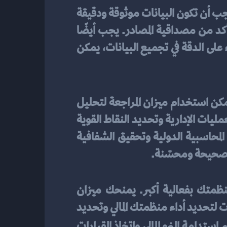
، من المهم تسليط الضوء على الدقة في تجميع البيانات المالية. يجب أن تكون البيانات موثوقة ودقيقة 
لضمان صحة النتائج النهائية. لتحقيق ذلك، يجب استخدام طرق دقيقة في جمع البيانات والتأكد من مصداقية المصادر. يجب أيضًا 
إجراء التحقيقات اللازمة للتحقق من صحة البيانات المدخلة في الميزان. من خلال تسليط الضوء على الدقة في تجميع البيانات، يمكن 
أمرًا مهمًا في المحاسبة ويوفر العديد من الفوائد الهامة. يمكن استخدام ميزان المراجعة لتحليل 
البيانات المالية بفعالية وتقديم تقارير دقيقة للجهات المعنية. كما يمكن استخدامه لتحسين العمليات الإدارية وتحديد النقاط القوية 
والضعف في الأداء المالي. بالإضافة إلى ذلك، يساهم ميزان المراجعة في ضمان الامتثال للمعايير المحاسبية الدولية وتحقيق الشفافية 
ية صحيحة ومحسّنة.
عندما تكون لديك ميزان مراجعة دقيق ومفهوم، يمكنك تحليل البيانات المالية الخاصة بمنظمتك بفعالية أكبر. يمنحك ميزان 
المراجعة صورة شاملة عن الأصول والخصوم والإيرادات والمصروفات. يمكنك تحليل هذه البيانات لتحديد أداء منظمتك المالي وتحديد 
، ستتمكن من تقييم استدامة النمو المالي واتخاذ القرارات 