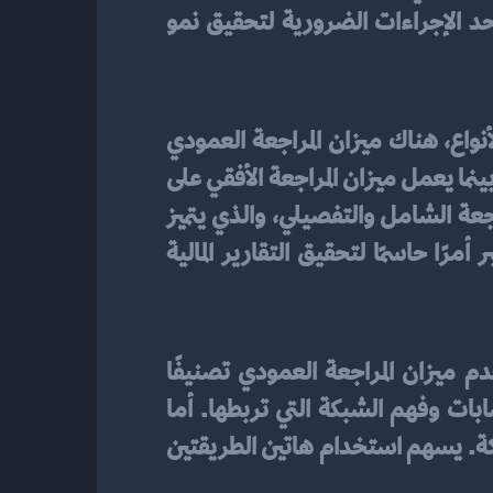
تحقيق أداء مالي أكثر قوة وفعالية. يعد تحليل الأداء المالي وتحديد النقاط القوية والضعف أحد الإجراءات الضرورية لتحقيق نمو 
التي يمكن استخدامها في المحاسبة. من بين هذه الأنواع، هناك ميزان المراجعة العمودي 
والأفقي، حيث يقوم ميزان المراجعة العمودي بتصنيف الحسابات بشكل عمودي حسب النوع، بينما يعمل ميزان المراجعة الأفقي على 
تقديم المعلومات بناءً على فهم أعمق للعمليات الداخلية للشركة. كما يوجد أيضًا ميزان المراجعة الشامل والتفصيلي، والذي يتميز 
بتوفير معلومات مفصلة حول الحسابات والمعاملات. استخدام الميزان المراجعة المناسب يعتبر أمرًا حاسمًا لتحقيق التقارير المالية 
المختلفة، يوجد ميزان المراجعة العمودي والأفقي. يستخدم ميزان المراجعة العمودي تصنيفًا 
عموديًا للحسابات حسب النوع. وبفضل طريقة تنظيمه العمودي، يمكن سهولة تحليل الحسابات وفهم الشبكة التي تربطها. أما 
ميزان المراجعة الأفقي، فيقدم معلومات شاملة بناءً على فهم أعمق للعمليات الداخلية للشركة. يسهم استخدام هاتين الطريقتين 