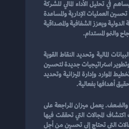
 هو أداة فعالة لاتخاذ القرارات المالية بناءً على بيانات دقيقة وموثوقة. يساهم في تحليل الأداء المالي للشركة 
وتحديد النقاط القوية والضعف لاتخاذ قرارات استراتيجية. يمكن لميزان المراجعة أن يساهم في تحسين العمليات الإدارية والمساعدة 
في تخطيط الميزانية والاستثمارات بشكل أفضل. كما يساعد في ضمان الامتثال للمعايير المحاسبية الدولية ويعزز الشفافية والمصداقية 
اح والنمو المستدام.
يلعب دورًا حيويًا في تحسين العمليات الإدارية. فهو يساعد في تحليل البيانات المالية وتحديد النقاط القوية 
والضعف في الأداء المالي. بفضل ميزان المراجعة، يمكن للإدارة اتخاذ قرارات استراتيجية أفضل وتطوير استراتيجيات جديدة لتحسين 
العمليات المختلفة. علاوة على ذلك، يمكن استخدام ميزان المراجعة لتحقيق كفاءة أعلى في تخطيط الموارد وإدارة الميزانية وتحديد 
حقيق أهدافها بفعالية.
، يمكنك تقييم الأداء المالي لشركتك بدقة وتحديد النقاط القوية والضعف. يعمل ميزان المراجعة على 
تجميع المعلومات المالية وتحليلها، مما يساعدك في فهم أداء شركتك بشكل شامل. يمكنك اكتشاف المجالات التي تحققت فيها 
الأهداف وذلك بتحليل الأرقام والمؤشرات المالية المختلفة. بالإضافة إلى ذلك، يمكنك تحديد المجالات التي تحتاج إلى تحسين من أجل 