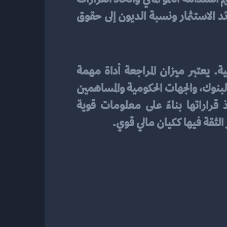
الاستراتيجية بناءً على التحليل الدقيق. قم دائمًا بتحريك البيانات النقدية الرئيسية مثل عائد الاستثمار ونسبة الديون إلى حقوق 
بدقة، يمكنك توفير تقارير مالية دقيقة للجهات المعنية. يعتبر ميزان المراجعة أداة مهمة 
لتحسين نقاء ودقة التقارير المالية التي يتم تقديمها. يمكن توجيه هذه التقارير للمستثمرين، والبنوك، والجهات الحكومية والمساهمين 
الآخرين. بفضل التقارير الدقيقة، يتسنى للجهات المعنية فهم الوضع المالي للشركة واتخاذ قراراتها بناءً على معلومات قوية 
الثقة فيها ككيان مالي قوي.