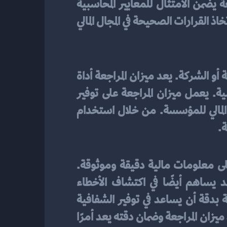
العمليات الإدارية وتقييم الأداء المالي وتحديد النقاط القوية والضعف. استخدام ميزان المراجعة يضمن الامتثال للمعايير المحاسبية 
الدولية ويحقق الشفافية والمصداقية في التقارير المالية. لذلك، يعد ميزان المراجعة أداة حيوية لاتخاذ القرارات الصحيحة في المجال المالي 
 هو أداة محاسبية تستخدم لتلخيص وتسجيل المعلومات المالية للمؤسسة أو الشركة. يعد ميزان المراجعة أداة 
مهمة في المحاسبة، حيث يسهم في تحليل البيانات المالية وتقديم تقارير دقيقة للجهات المعنية. يعمل ميزان المراجعة على توفير 
الشفافية والدقة في المعلومات المالية، ويساعد على اتخاذ القرارات الصحيحة وتحسين الأداء المالي للمؤسسة. من خلال استخدام 
ة.
بدقة أمرًا بالغ الأهمية في المحاسبة، حيث يضمن الحصول على معلومات مالية دقيقة وموثوقة. 
يلعب ميزان المراجعة دورًا حاسمًا في تحليل البيانات المالية واتخاذ القرارات الصحيحة، وقد يساهم أيضًا في اكتشاف الأخطاء 
وتصحيحها قبل أن تتسبب في مشاكل مالية. بالإضافة إلى ذلك، يمكن لإعداد ميزان المراجعة بدقة أن يساعد في توفير الشفافية 
والمصداقية في التقارير المالية وزيادة الثقة لدى الجهات المعنية. لذا، فإن الاهتمام بتفاصيل إعداد ميزان المراجعة وضمان دقته يعد أمرًا 