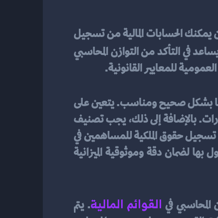
قم بتسجيل وتصنيف أصول الشركة وخصومها وحقوق ملكيتها في الميزانية العمومية. يجب أن يمكنك الحسابات المالية من تسجيل 
. حساب الرصيد النهائي يساعد في التأكد من التوازن المحاسبي 
العمومية للمعايير القانونية.
عند إعداد الميزانية العمومية، يجب تسجيل وتصنيف أصول الشركة وخصومها وحقوق ملكيتها بشكل صحيح ومناسب. يتعين على 
المحاسبين تحديد وتسجيل قيمة الأصول المملوكة للشركة مثل الأراضي والمباني والمعدات والسيارات. بالإضافة إلى ذلك، يجب تصنيف 
خصوم الشركة مثل الديون والقروض ومستحقات الموردين ورواتب الموظفين. ولا يجب نسيان تسجيل حقوق الملكية للمساهمين في 
الشركة مثل رأس المال والأرباح المحتجزة. يتعين على المحاسبين اتباع المعايير المحاسبية المعمول بها لضمان دقة وموثوقية الميزانية 
القوائم المالية
 المحاسبي في 
. يتم 