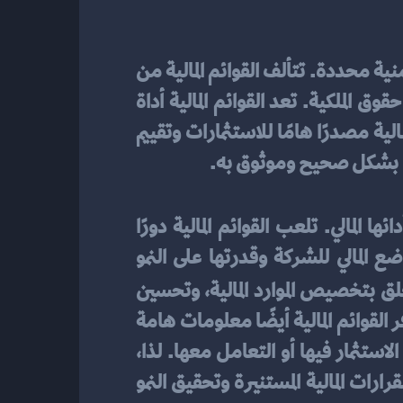
 هي تقارير مالية توضح الحالة المالية للشركة ونتائج أدائها المالي خلال فترة زمنية محددة. تتألف القوائم المالية من 
عدة أقسام مثل قائمة الدخل والميزانية العمومية وقائمة التدفقات النقدية وقائمة تغيرات حقوق الملكية. تعد القوائم المالية أداة 
رئيسية لإدارة الشركة لفهم الوضع المالي واتخاذ القرارات المالية المستنيرة. كما تعتبر القوائم المالية مصدرًا هامًا للاستثمارات وتقييم 
رها بشكل صحيح وموثوق به.
تهدف إعداد القوائم المالية إلى توفير معلومات دقيقة وموثوقة حول الحالة المالية للشركة وأدائها المالي. تلعب القوائم المالية دورًا 
حاسمًا في عملية اتخاذ القرارات المالية الحكيمة، حيث تعطي الأطراف المعنية فهمًا واضحًا للوضع المالي للشركة وقدرتها على النمو 
، يمكن للإدارة اتخاذ قرارات تتعلق بتخصيص الموارد المالية، وتحسين 
الأداء المالي، وتطوير استراتيجيات النمو، وتحديد فرص الاستثمار المستقبلية. إلى جانب ذلك، توفر القوائم المالية أيضًا معلومات هامة 
للمستثمرين والجهات الخارجية لتقييم أداء الشركة واستحقاقها للتمويل، واتخاذ قرارات بشأن الاستثمار فيها أو التعامل معها. لذا، 
فإن إعداد القوائم المالية بشكل صحيح ومعتمد عليها يلعب دورًا حاسمًا في دعم عملية اتخاذ القرارات المالية المستنيرة وتحقيق النمو 