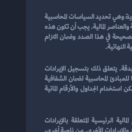
ية
 وهي تحديد السياسات المحاسبية 
المناسبة والالتزام بها. يتعلق ذلك باتخاذ القرارات بشأن كيفية تسجيل وقياس العمليات المالية والعناصر المالية. يجب أن تكون هذه 
السياسات موثوقة ومنسجمة مع المعايير المحاسبية المعترف بها. من المهم اتخاذ القرارات الصحيحة في هذا الصدد وضمان التزام 
ة النهائية.
، يجب تطبيق مبادئ الإيرادات والمصروفات والربح والخسارة بدقة. يتعلق ذلك بتسجيل الإيرادات 
الواردة للشركة وتسجيل المصروفات المستحقة عليها. يجب أن تكون هذه العمليات تتم وفقًا للمبادئ المحاسبية لضمان الشفافية 
والموثوقية. يتم حساب الربح أو الخسارة الصافي عن طريق خصم المصروفات من الإيرادات. يمكن استخدام الجداول والأرقام المائية 
، يجب تحديد وتسجيل جميع العناصر المالية الرئيسية المتعلقة بالإيرادات 
والمصروفات. يجب تسجيل جميع الإيرادات الواردة للشركة بدقة، بما في ذلك المبيعات والفوائد والإيرادات الأخرى. من ناحية أخرى، 