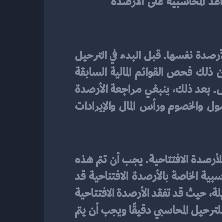
 قم بإجراء التدقيق والمراجعة اللازمة للتأكد من صحة تطبيق القواعد المحاسبية على الأرصدة 
 على الأرصدة الافتتاحية هي إعداد ومراجعة الأرصدة نفسها. قبل البدء في الترحيل 
المحاسبي، يجب التأكد من صحة واكتمال البيانات المالية المتعلقة بالأرصدة الافتتاحية. يتضمن ذلك فحص القوائم المالية السابقة 
والتأكد من رصيد الحسابات الصحيح والتعامل مع أية استثناءات أو تصحيحات تحتاج إلى حل. بعد ذلك، ينبغي مراجعة الأرصدة 
الافتتاحية بعناية للتأكد من أنها تعبر بدقة عن الوضع المالي الحالي للشركة. تحقق من الأصول والخصوم ورأس المال والإيرادات 
 للأرصدة الافتتاحية. يجب أن تتم هذه 
العملية خلال فترة زمنية محددة ومحددة مسبقًا، وذلك لضمان أن جميع التسجيلات المحاسبية الخاصة بالأرصدة الافتتاحية قد 
تمت قبل بدء العمل في فترة المحاسبة الجديدة. يجب عدم تأجيل عملية الترحيل بعد فترة طويلة، حيث قد تفقد الأرصدة الافتتاحية 
مصداقيتها وقد تحدث أخطاء في العمليات المالية. لذلك، يجب أن يكون تحديد الإطار الزمني للترحيل المحاسبي دقيقًا ويجب أن يتم 