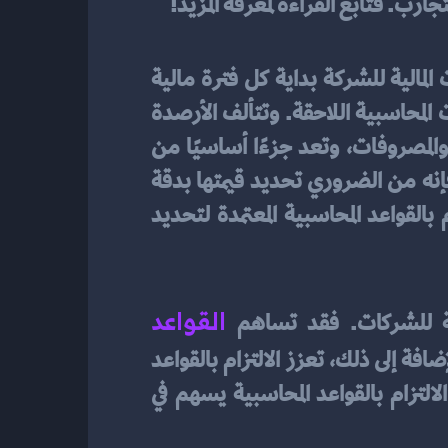
ب. فتابع القراءة لمعرفة المزيد!
 هي المبلغ الذي يتم تحميله أو توجيهه لكل حساب داخل الحسابات المالية للشركة بداية كل فترة مالية 
جديدة. تعتبر الأرصدة الافتتاحية المعلومات المالية الأولية التي توفر قاعدة لتسجيل التعاملات المحاسبية اللاحقة. وتتألف الأرصدة 
الافتتاحية من الرصيدات العديدة المختلفة، مثل الأصول، والخصوم، وحقوق الملكية، والدخل والمصروفات، وتعد جزءًا أساسيًا من 
عملية التسجيل المحاسبي. نظرًا لأن الأرصدة الافتتاحية تشكل أساس السجلات المحاسبية، فإنه من الضروري تحديد قيمتها بدقة 
وتحميلها بشكل صحيح لضمان دقة وموثوقية المعلومات المالية. يجب على الشركات الالتزام بالقواعد المحاسبية المعتمدة لتحديد 
القواعد 
يقة للشركات. فقد تساهم 
 الصحيحة في زيادة الشفافية المالية وإظهار الأرصدة الافتتاحية بشكل دقيق. بالإضافة إلى ذلك، تعزز الالتزام بالقواعد 
المحاسبية الثقة بين المستثمرين والشركاء التجاريين وتخفض تكاليف التدقيق. وبذلك، فإن الالتزام بالقواعد المحاسبية يسهم في 