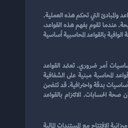
، فمن المهم فهم القواعد والمبادئ التي تحكم هذه العملية. 
تهدف القواعد المحاسبية إلى تحديد طريقة ترحيل وتسجيل الأرصدة الافتتاحية بطريقة صحيحة. عندما تقوم بفهم هذه القواعد، 
فإنك ستتمكن من تطبيقها بدقة عالية وتحقيق توازن في المعلومات المالية للشركة. تعتبر المعرفة الوافية بالقواعد المحاسبية أساسية 
على الأرصدة الافتتاحية، فإن فهم الأساسيات أمر ضروري. تعتمد القواعد 
المحاسبية على مبادئ أساسية مثل العدالة، والمحافظة، والمبدأ الاقتصادي. يجب أن تكون قواعد المحاسبة مبنية على الشفافية 
والأنصاف العادلة. لذلك، عند تحويل الأرصدة الافتتاحية، يجب عليك التأكد من تنفيذ هذه الأساسيات بدقة واحترافية. قد تتضمن 
هذه الأساسيات مطابقة المعلومات في ميزانية الافتتاح مع المستندات المالية الداعمة وضمان صحة الحسابات. الالتزام بالقواعد 
 بشكل صحيح، يجب أن تعمل على مطابقة المعلومات في ميزانية الافتتاح مع المستندات المالية 