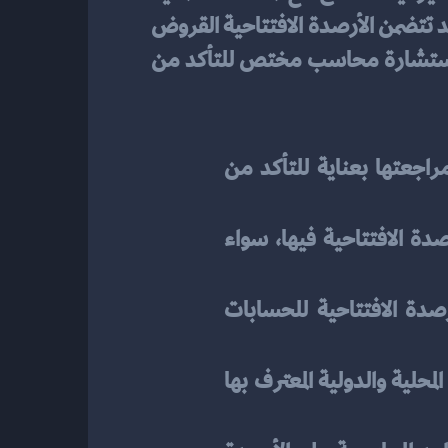
الداعمة. يجب الاعتماد على السجلات المحاسبية السابقة والتحقق من صحة الحسابات المالية. قد تتضمن الأرصدة الافتتاحية القروض 
المستحقة والحسابات المستحقة والاستثمارات المالية والمعدات والمخزون وغيرها. قد تحتاج إلى استشارة محاسب مختص للتأكد من 
 قم بتحضير جميع البيانات المالية اللازمة وقم بمراجعتها بعناية للتأكد من 
 حدد الفترة الزمنية التي سيتم ترحيل الأرصدة الافتتاحية فيها، سواء 
 قم بترحيل الأرصدة الافتتاحية للحسابات 
 تأكد من أنك تتبع القواعد المحاسبية المحلية والدولية المعترف بها 