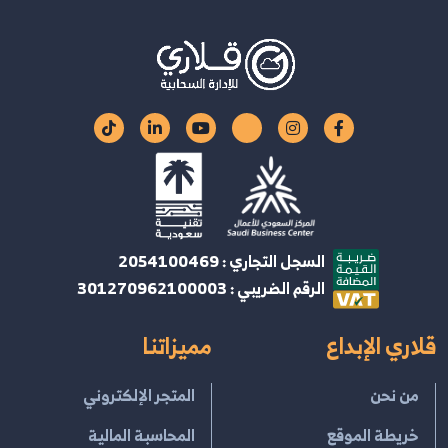
السجل التجاري : 2054100469
الرقم الضريبي : 301270962100003
قلاري الإبداع
مميزاتنا
من نحن
المتجر الإلكتروني
خريطة الموقع
المحاسبة المالية