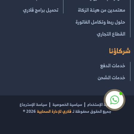
معتمدين من هيئة الزكاة
تحميل برامج قلاري
حلول ربط وتكامل الفاتورة
القطاع التجاري
شركاؤنا
خدمات الدفع
خدمات الشحن
إتفاقية الإستخدام
سياسية الخصوصية
سياسة الإسترجاع
جميع الحقوق محفوظة لـ
قلاري للإدارة السحابية
2026
®
مشغل بواسطة
قلاري الإبداع لتقنية نظم المعلومات
السجل التجاري 2054100469 | الرقم الضريبي 301270962100003