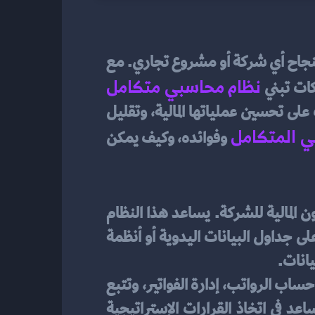
بشكل فعال أحد المفاتيح الأساسية لنجاح أي شركة أو مشروع تجاري. مع 
نظام محاسبي متكامل
كات تبني
لإدارة مواردها المالية بكفاءة. توفر الأنظمة المحاسبية المتطورة حلولاً متكاملة تساعد الشركات على تحسين عملياتها المالية، وتقليل 
ي المتكامل
وفوائده، وكيف يمكن 
هو برنامج مالي مصمم خصيصًا لإدارة جميع جوانب الشؤون المالية للشركة. يساعد هذا النظام 
الشركات على تسجيل ومتابعة كافة التعاملات المالية بشكل دقيق ومنظم. بدلاً من الاعتماد على جداول البيانات اليدوية أو أنظمة 
يانات.
يمكّن هذا النوع من الأنظمة الشركات من إدارة كافة الجوانب المحاسبية مثل إعداد الميزانيات، حساب الرواتب، إدارة الفواتير، وتتبع 
المدفوعات والمستحقات. بالإضافة إلى ذلك، توفر هذه الأنظمة إمكانيات التحليل المالي التي تساعد في اتخاذ القرارات الإستراتيجية 