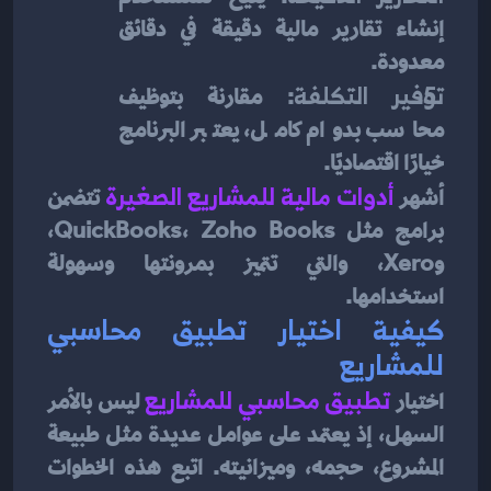
إنشاء تقارير مالية دقيقة في دقائق 
معدودة.
توفير التكلفة
: مقارنة بتوظيف 
محاسب بدوام كامل، يعتبر البرنامج 
خيارًا اقتصاديًا.
أشهر
أدوات مالية للمشاريع الصغيرة
تتضمن 
برامج مثل QuickBooks، Zoho Books، 
وXero، والتي تتميز بمرونتها وسهولة 
استخدامها.
كيفية اختيار تطبيق محاسبي 
للمشاريع
اختيار
تطبيق محاسبي للمشاريع
ليس بالأمر 
السهل، إذ يعتمد على عوامل عديدة مثل طبيعة 
المشروع، حجمه، وميزانيته. اتبع هذه الخطوات 