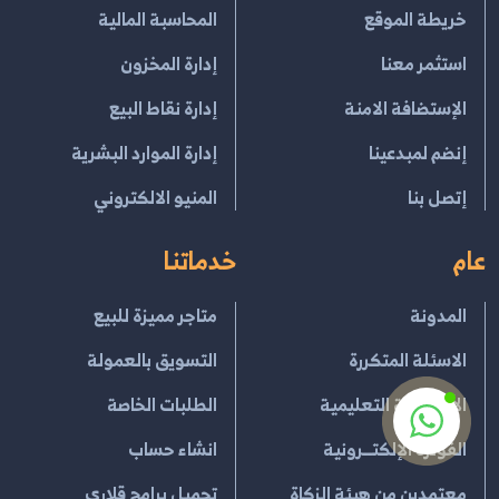
خريطة الموقع
المحاسبة المالية
استثمر معنا
إدارة المخزون
الإستضافة الامنة
إدارة نقاط البيع
إنضم لمبدعينا
إدارة الموارد البشرية
إتصل بنا
المنيو الالكتروني
عام
خدماتنا
المدونة
متاجر مميزة للبيع
الاسئلة المتكررة
التسويق بالعمولة
الأكاديمية التعليمية
الطلبات الخاصة
الفوترة الإلكتــرونية
انشاء حساب
معتمدين من هيئة الزكاة
تحميل برامج قلاري