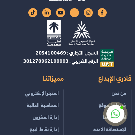
السجل التجاري : 2054100469
الرقم الضريبي : 301270962100003
قلاري الإبداع
مميزاتنا
من نحن
المتجر الإلكتروني
خريطة الموقع
المحاسبة المالية
استثمر معنا
إدارة المخزون
الإستضافة الامنة
إدارة نقاط البيع