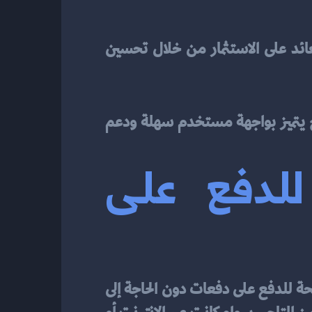
تعتبر التكلفة من أكبر التحديات عند التفكير في الاستثمار في نظام جديد. ومع ذلك، فإن العائد على الاستثمار من خلال تحسين 
قد يواجه الموظفون صعوبة في التكيف مع التكنولوجيا الجديدة. لذلك، من المهم اختيار برنامج يتميز بواجهة مستخدم سهلة ودعم 
تقسيط تابي: طريقة مرنة للدفع على 
تُعد خدمة تقسيط تابي واحدة من الحلول المالية الحديثة التي تقدم للعملاء طريقة مرنة ومريحة للدفع على دفعات دون الحاجة إلى 