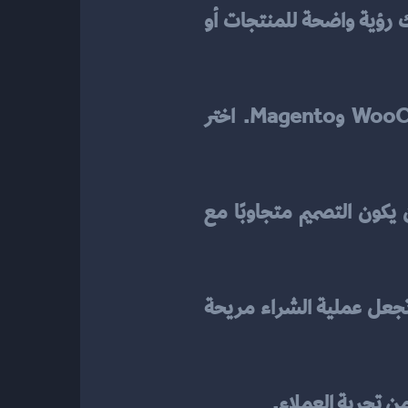
 بفهم السوق والجمهور المستهدف. يجب أن تكون لديك رؤية واضحة للمنتجات أو 
هناك العديد من المنصات المتاحة لتطوير المتاجر الإلكترونية مثل Shopify وWooCommerce وMagento. اختر 
التصميم الجذاب والسهل يساعد على جذب العملاء وتحسين تجربة التسوق. احرص على أن يكون التصميم متجاوبًا مع 
إضافة خيارات دفع متعددة مثل بطاقات الائتمان، التحويلات البنكية، وخيارات تقسيط تابي تجعل عملية الشراء مريحة 
من تجربة العملاء.