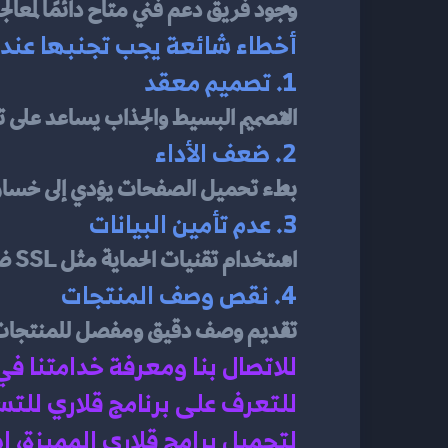
وجود فريق دعم فني متاح دائمًا لمعال
أخطاء شائعة يجب تجنبها عند 
1. تصميم معقد
التصميم البسيط والجذاب يساعد على 
2. ضعف الأداء
بطء تحميل الصفحات يؤدي إلى خسارة 
3. عدم تأمين البيانات
استخدام تقنيات الحماية مثل SSL ضروري لضمان حماية بيانات العملاء.
4. نقص وصف المنتجات
تقديم وصف دقيق ومفصل للمنتجات يس
للاتصال بنا ومعرفة خدامتنا في
للتعرف على برنامج قلاري للت
لتحميل برامج قلاري المميزة، 