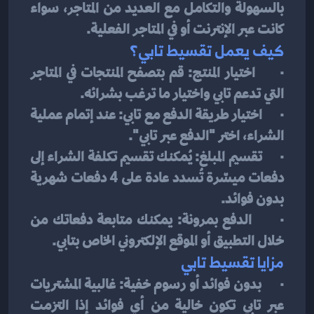
بالسهولة والتكامل مع العديد من المتاجر، سواء 
كانت عبر الإنترنت أو في المتاجر الفعلية.
كيف يعمل تقسيط تابي؟
·      اختيار المنتج: قم بتصفح المنتجات في المتاجر 
التي تدعم تابي واختيار ما ترغب بشرائه.
·      اختيار طريقة الدفع مع تابي: عند إتمام عملية 
الشراء، اختر "الدفع عبر تابي".
·      تقسيم المبلغ: يُمكنك تقسيم تكلفة الشراء إلى 
دفعات ميسّرة تُسدد عادة على 4 دفعات شهرية 
بدون فوائد.
·      الدفع بمرونة: يمكنك متابعة دفعاتك من 
خلال التطبيق أو الموقع الإلكتروني الخاص بتابي.
مزايا تقسيط تابي
·      بدون فوائد أو رسوم خفية: غالبية المشتريات 
عبر تابي تكون خالية من أي فوائد إذا التزمت 