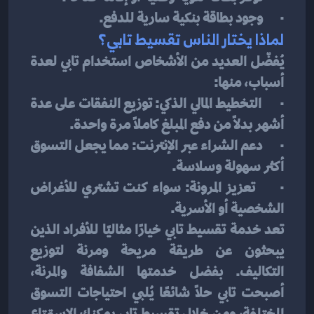
·      وجود بطاقة بنكية سارية للدفع.
لماذا يختار الناس تقسيط تابي؟
يُفضّل العديد من الأشخاص استخدام تابي لعدة 
أسباب، منها:
·      التخطيط المالي الذكي: توزيع النفقات على عدة 
أشهر بدلاً من دفع المبلغ كاملاً مرة واحدة.
·      دعم الشراء عبر الإنترنت: مما يجعل التسوق 
أكثر سهولة وسلاسة.
·      تعزيز المرونة: سواء كنت تشتري للأغراض 
الشخصية أو الأسرية.
تعد خدمة تقسيط تابي خيارًا مثاليًا للأفراد الذين 
يبحثون عن طريقة مريحة ومرنة لتوزيع 
التكاليف. بفضل خدمتها الشفافة والمرنة، 
أصبحت تابي حلاً شائعًا يُلبي احتياجات التسوق 
المختلفة، ومن خلال تقسيط تابي يمكنك الاستمتاع 