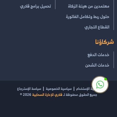
معتمدين من هيئة الزكاة
تحميل برامج قلاري
حلول ربط وتكامل الفاتورة
القطاع التجاري
شركاؤنا
خدمات الدفع
خدمات الشحن
إتفاقية الإستخدام
سياسية الخصوصية
سياسة الإسترجاع
جميع الحقوق محفوظة لـ
قلاري للإدارة السحابية
2026
®
مشغل بواسطة
قلاري الإبداع لتقنية نظم المعلومات
السجل التجاري 2054100469 | الرقم الضريبي 301270962100003