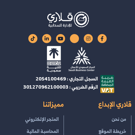
السجل التجاري : 2054100469
الرقم الضريبي : 301270962100003
قلاري الإبداع
مميزاتنا
من نحن
المتجر الإلكتروني
خريطة الموقع
المحاسبة المالية