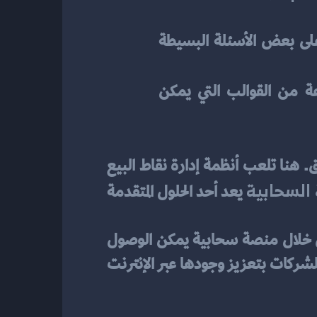
: يعتمد Looka على الذكاء الاصطناعي لإنشاء شعارات احترافية. يمكنك الإجابة على بعض الأسئلة البسيطة 
: مصمم خصيصًا للشركات الناشئة، يوفر Hatchful مجموعة من القوالب التي يمكن 
بعد تصميم اللوجو وإنشاء الهوية البصرية، تأتي مرحلة تعزيز وجود العلامة التجارية في السوق. هنا تلعب أنظمة إدارة نقاط البيع 
 السحابية
 يعد أحد الحلول المتقدمة 
قلاري يوفر ميزات متعددة مثل إدارة المخزون، وتتبع المبيعات، وإعداد التقارير، كل ذلك من خلال منصة سحابية يمكن الوصول 
إليها من أي مكان. بالإضافة إلى ذلك، يتكامل النظام مع أدوات التسويق الرقمي، مما يسمح للشركات بتعزيز وجودها عبر الإنترنت 