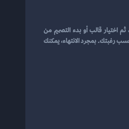
 بسيط للغاية. كل ما عليك فعله هو التسجيل في الموقع، ثم اختيار قالب أو بدء التصميم من 
 المتاحة لتخصيص الشعار حسب رغبتك. بمجرد الانتهاء، يمكنك 