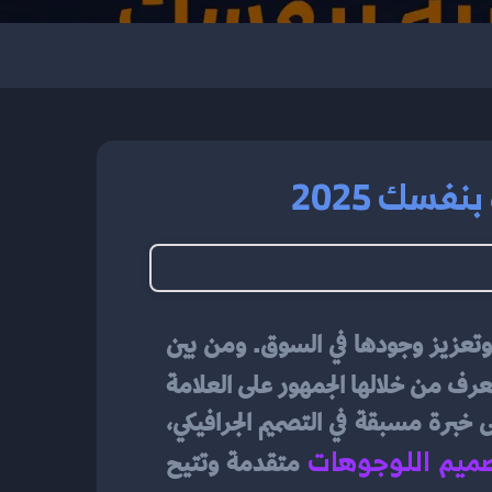
فسك 2025
في عالم الأعمال الحديث، أصبحت الهوية البصرية عنصرًا لا غنى عنه لتمييز العلامات التجارية وتعزيز وجودها في السوق. ومن بين 
، الذي يعتبر الواجهة الأولى التي يتعرف من خلالها الجمهور على العلامة 
التجارية. ومع تطور التكنولوجيا، أصبح بإمكان أي شخص تصميم لوجو احترافي دون الحاجة إلى خبرة مسبقة في التصميم الجرافيكي، 
ميم اللوجوهات
متقدمة وتتيح 