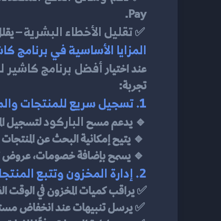
Pay.
تقليل الأخطاء البشرية
 ✅ 
 – يقل
المزايا الأساسية في برنامج كا
أفضل برنامج كاشير لل
عند اختيار 
تجربة:
1. تسجيل سريع للمنتجات والمبيعات
الباركود
🔹 يدعم مسح 
 لتسجيل ال
 🔹 يتيح إمكانية البحث عن المنتجات يدويًا من خلال قاعدة البيانات.
 🔹 يسمح بإضافة خصومات، عروض ترويجية، وبرامج ولاء العملاء.
2. إدارة المخزون وتتبع المنتجات
✅ يراقب كميات المخزون في الوقت ال
 ✅ يرسل تنبيهات عند انخفاض مستوى المنتجات لتجنب نفاد المخزون.