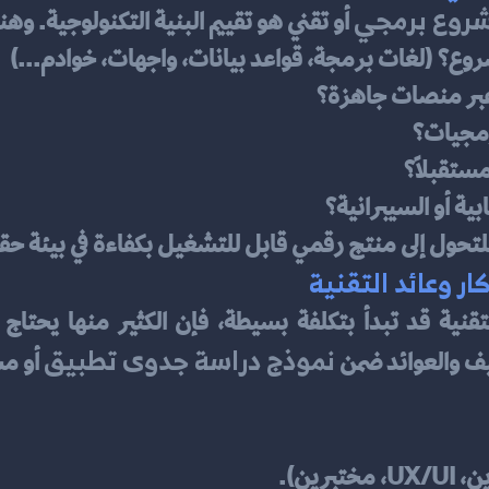
روع برمجي
 أو تقني هو تقييم البنية التكنولوجية. وه
لمشروع؟ (لغات برمجة، قواعد بيانات، واجهات، خوادم...)
 عبر منصات جاهزة؟
رمجيات؟
ستقبلاً؟
ية أو السيبرانية؟
للتحول إلى منتج رقمي قابل للتشغيل بكفاءة في بيئة حق
نموذج دراسة جدوى تطبيق
يف والعوائد ضمن 
 أو م
رين).