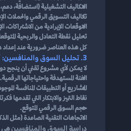
التكاليف التشغيلية (استضافة، دعم، 
تكاليف التسويق الرقمي والحملات الإع
التوقعات الإيرادية من الاشتراكات، الإع
تحليل نقطة التعادل والربحية المتوقعة
د
كل هذه العناصر ضرورية عند إعداد 
3. تحليل السوق والمنافسين: أين يقف مشروعك؟
لا يمكن لأي مشروع تقني أن ينجح دون
الفئة المستهدفة واحتياجاتها الرقمية.
المشاريع أو التطبيقات المنافسة الموجودة
نقاط التميز والابتكار التي تقدمها فكرت
حجم السوق الرقمي المتوقع.
الاتجاهات التقنية الصاعدة (مثل الذكاء
دراسة السوق والمنافسين
 هي م