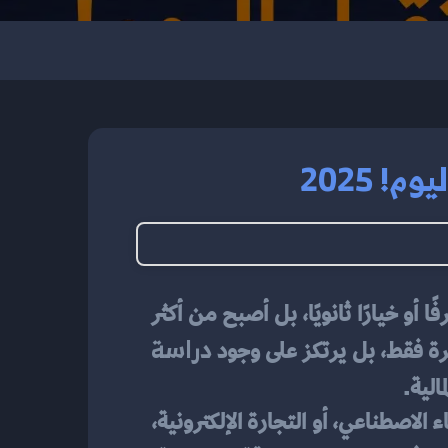
 2025
في عصر تتسارع فيه الابتكارات وتشتد فيه المنافسة الرقمية، لم يعد تأسيس مشروع تقني ترفًا أو خيارًا ثانويًا، بل أصبح من أكثر 
دراسة 
فكرة فقط، بل يرتكز على وجود 
الية.
وإذا كنت من المهتمين بريادة الأعمال في مجال البرمجيات، التطبيقات، الحلول السحابية، الذكاء الاصطناعي، أو التجارة الإلكترونية، 