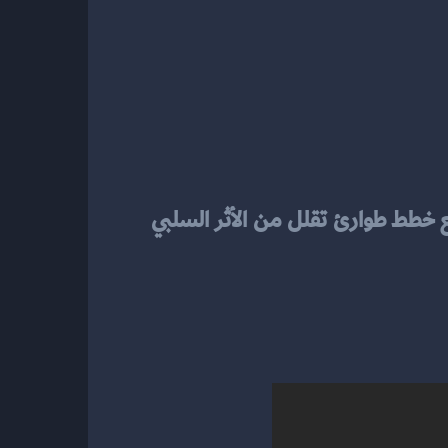
 في مساعدتك على التفكير الاستباقي ووضع خطط طوارئ تقلل من الأثر السلبي 