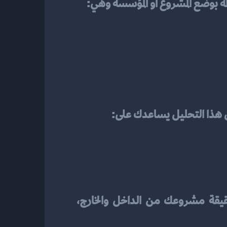
ن هذا التحليل يساعدك على:
وبالتالي، فإن تحليل SWOT ليس مجرد أداة نظرية، بل هو مرآة استراتيجية تعكس حقيقة مشروعك من الداخل والخارج، 