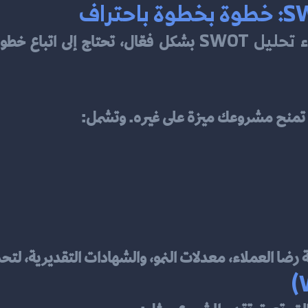
حليل SWOT
تي تمنح مشروعك ميزة على غيره. وتشمل:
 رضا العملاء، معدلات النمو، والشهادات التقديرية، ل