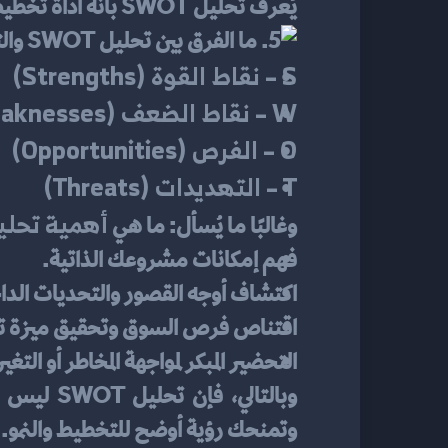
يُعرف تحليل SWOT بأنه أداة تخطيط استراتيجية تهدف إلى تحديد أربع فئات رئيسية مرتبطة بوضع المشروع أو المؤسسة وهي:
S – نقاط القوة (Strengths)
W – نقاط الضعف (Weaknesses)
O – الفرص (Opportunities)
T – التهديدات (Threats)
أهمية تحليل SWOT في دراسة 
وغالبًا ما يُسأل: ما هي 
فهم إمكانات مشروعك الذاتية.
اكتشاف أوجه القصور والتحديات الدا
اقتناص فرص السوق وتحقيق ميزة ت
التحضير المبكر لمواجهة المخاطر أو التغير
وتمنحك رؤية أوضح للتخطيط والنمو.