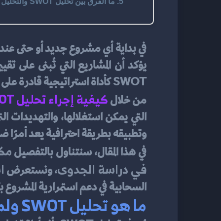
5. ما الفرق بين تحليل SWOT والتحليل الرباعي؟
SWOT كأداة استراتيجية قادرة على وضع المشروع في مرآة الحقيقة.
كيفية إجراء تحليل SWOT
من خلال 
وتطبيقه بطريقة احترافية يعد أمرًا 
مكو
في هذا المقال، سنتناول بالتفصيل 
في دراسة الجدوى
است
، ونستعرض 
السحابية في دعم استمرارية المشروع بك
ما هو تحليل SWOT ولماذا هو مهم؟