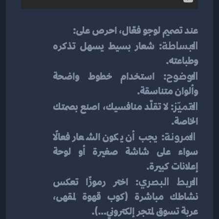
عند تصميم لوجو فعّال، احرص على:
البساطة
: شعار بسيط يسهل تذكره 
وطباعته.
الوضوح
: استخدام خطوط واضحة 
وألوان متناسقة.
التميّز
: لا تقلّد منافسيك، اصنع بصمتك 
الخاصة.
المرونة
: يجب أن يكون الشعار فعالًا 
سواء على شاشة صغيرة أو لوحة 
إعلانات كبيرة.
الربط البصري
: اختر رموزًا تعكس 
نشاطك مباشرة (كوب قهوة لمقهى، 
عربة تسوق لمتجر إلكتروني…).