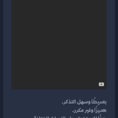
بسيطًا
 وسهل التذكر.
مميزًا
 وغير مكرر.