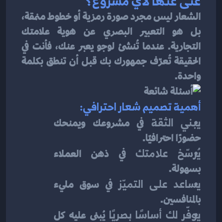
غنى عنها لأي مشروع؟
الشعار ليس مجرد صورة رمزية أو خطوط منمقة، 
بل هو التعبير البصري عن هوية علامتك 
التجارية. عندما تُنشئ لوجو يعبر عنك، فأنت في 
الحقيقة تُعرّف جمهورك بك قبل أن تنطق بكلمة 
واحدة.
أهمية تصميم شعار احترافي:
يبني الثقة
 في مشروعك ويمنحك 
حضورًا احترافيًا.
يُرسّخ علامتك
 في ذهن العملاء 
بسهولة.
يساعد على التميّز
 في سوق مليء 
بالمنافسين.
يوفّر لك أساسًا بصريًا
 يُبنى عليه كل 