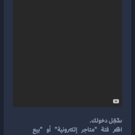
سجّل دخولك.
اختر فئة "متاجر إلكترونية" أو "بيع 