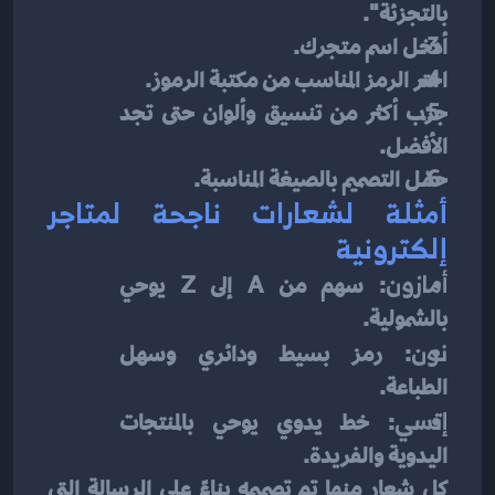
بالتجزئة".
أدخل اسم متجرك.
اختر الرمز المناسب من مكتبة الرموز.
جرّب أكثر من تنسيق وألوان حتى تجد 
الأفضل.
حمّل التصميم بالصيغة المناسبة.
أمثلة لشعارات ناجحة لمتاجر 
إلكترونية
أمازون
: سهم من A إلى Z يوحي 
بالشمولية.
نون
: رمز بسيط ودائري وسهل 
الطباعة.
إتسي
: خط يدوي يوحي بالمنتجات 
اليدوية والفريدة.
كل شعار منها تم تصميمه بناءً على الرسالة التي 