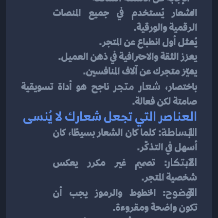
الشعار يُستخدم في جميع المنصات 
الرقمية والورقية.
يُمثل أول انطباع عن المتجر.
يعزز الثقة والاحترافية في ذهن العميل.
يميّز متجرك عن آلاف المنافسين.
باختصار، 
شعار متجر
 ناجح هو أداة تسويقية 
صامتة لكن فعالة.
العناصر التي تجعل شعارك لا يُنسى
البساطة
: كلما كان الشعار بسيطًا، كان 
أسهل في التذكّر.
الابتكار
: تصميم غير مكرر يعكس 
شخصية المتجر.
الوضوح
: الخطوط والرموز يجب أن 
تكون واضحة ومقروءة.