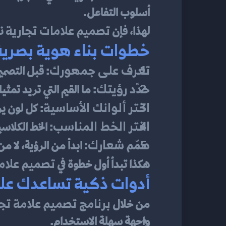
أسلوب التفاعل.
تصميم علامات تجارية
لهذا، فإن 
 ن
خطوات بناء هوية بصرية
تعرف على جمهورك
: قبل التصم
حدّد رؤيتك
: ما القيم التي تريد تم
اختر ألوانك الأساسية
: كل لون ي
اختر الخط المناسب
: الخط الكلا
صمّم شعارك
: ابدأ من الرؤية، لا م
تصميم علامة
هكذا تبدأ أول خطوة في 
أدوات ذكية تساعدك عل
برنامج تصميم علامة تجا
من خلال 
واجهة سهلة الاستخدام.